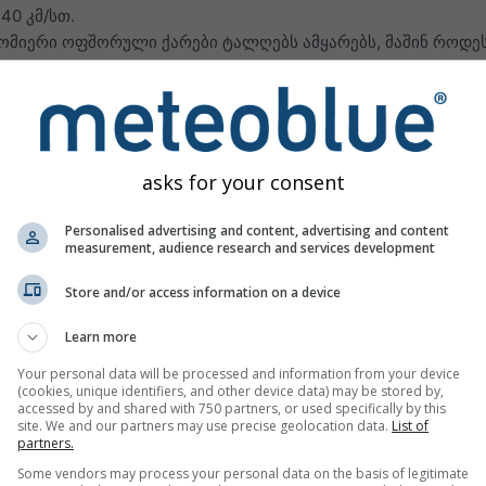
 40 კმ/სთ.
ზომიერი ოფშორული ქარები ტალღებს ამყარებს, მაშინ როდ
ვრესი ფაქტორი ქარია
. ქარი ზედაპირთან შეხებისას წყლის ნ
თს უბიძგებენ. წესად ითვლება, რომ
რაც უფრო დიდია ოკეანი
asks for your consent
ალღებიც სხვადასხვა სიჩქარეს იძენენ. თუ სწრაფი ტალღები
Personalised advertising and content, advertising and content
measurement, audience research and services development
ღები, და შესაძლოა ე.წ. მძიმე ტალღებიც.
ეთრად აღმავალ ზღვის ფსკერს მიუახლოვდება, იგი შეიძლე
Store and/or access information on a device
Learn more
 საკითხია
ოფშორული და ონშორული ქარები
. ისინი აღნიშნა
Your personal data will be processed and information from your device
ელეთისკენ უბერავს, ოფშორული — ხმელეთიდან ზღვისკენ.
(cookies, unique identifiers, and other device data) may be stored by,
ი ქარი სანაპიროსთან თითქმის არ ქმნის ტალღას.
accessed by and shared with 750 partners, or used specifically by this
site. We and our partners may use precise geolocation data.
List of
partners.
ვნებთ სიტუაცია, როცა რამდენიმე დღე ძლიერი ონშორული ქ
გრძელი სველის ტალღები უზრუნველყოფს (შედარებით უსაფრ
Some vendors may process your personal data on the basis of legitimate