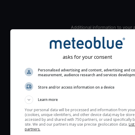
Additional information to your
seeing prediction:
Look for dark blue colors 
cloud cover and green val
asks for your consent
the seeing indexes and je
for good seeing condition
Personalised advertising and content, advertising and c
The estimated seeing ind
measurement, audience research and services develop
2) range from 1 (poor) to 
Store and/or access information on a device
(excellent) seeing conditi
These values are comput
Learn more
on the integration of turb
Your personal data will be processed and information from you
layers in the atmosphere.
(cookies, unique identifiers, and other device data) may be store
accessed by and shared with 750 partners, or used specifically b
Cloud cover ranges from 
site. We and our partners may use precise geolocation data.
List
blue (0%) to white (100%).
partners.
very low clouds are not 