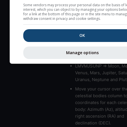
very low clouds are not 
Some vendors may process your personal data on the basis of l
interest, which you can object to by managing your options belo
here (see pictocast for fog
for a link at the bottom of this page or in the site menu to manag
withdraw consent in privacy and cookie settings.
High jetstream speeds (>
usually correspond to bad
OK
Bad layers have a temper
gradient of more than 0.
The top and bottom height
Manage options
bad layers are indicated.
LMVMJSUNP => Moon, Me
Venus, Mars, Jupiter, Satu
Uranus, Neptune and Plut
Move your cursor over th
celestial bodies column t
coordinates for each celes
body: Azimuth (Az), altitud
right ascension (RA) and
declination (DEC).