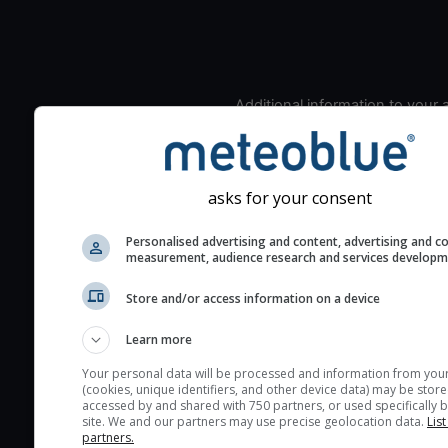
Additional information to your
seeing prediction:
Look for dark blue colors 
cloud cover and green val
asks for your consent
the seeing indexes and je
for good seeing condition
Personalised advertising and content, advertising and c
measurement, audience research and services develop
The estimated seeing ind
2) range from 1 (poor) to 
Store and/or access information on a device
(excellent) seeing conditi
These values are comput
Learn more
on the integration of turb
Your personal data will be processed and information from you
layers in the atmosphere.
(cookies, unique identifiers, and other device data) may be store
accessed by and shared with 750 partners, or used specifically b
Cloud cover ranges from 
site. We and our partners may use precise geolocation data.
List
blue (0%) to white (100%).
partners.