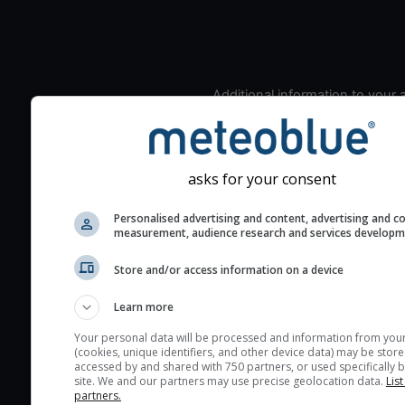
Additional information to your
seeing prediction:
Look for dark blue colors 
cloud cover and green val
asks for your consent
the seeing indexes and je
for good seeing condition
Personalised advertising and content, advertising and c
measurement, audience research and services develop
The estimated seeing ind
2) range from 1 (poor) to 
Store and/or access information on a device
(excellent) seeing conditi
These values are comput
Learn more
on the integration of turb
Your personal data will be processed and information from you
layers in the atmosphere.
(cookies, unique identifiers, and other device data) may be store
accessed by and shared with 750 partners, or used specifically b
Cloud cover ranges from 
site. We and our partners may use precise geolocation data.
List
blue (0%) to white (100%).
partners.