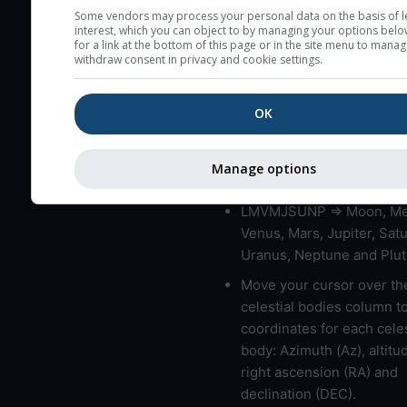
very low clouds are not 
Some vendors may process your personal data on the basis of l
interest, which you can object to by managing your options belo
here (see pictocast for fog
for a link at the bottom of this page or in the site menu to manag
withdraw consent in privacy and cookie settings.
High jetstream speeds (>
usually correspond to bad
OK
Bad layers have a temper
gradient of more than 0.
The top and bottom height
Manage options
bad layers are indicated.
LMVMJSUNP => Moon, Me
Venus, Mars, Jupiter, Satu
Uranus, Neptune and Plut
Move your cursor over th
celestial bodies column t
coordinates for each celes
body: Azimuth (Az), altitud
right ascension (RA) and
declination (DEC).