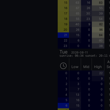
15
63
16
83
16
67
26
55
17
65
30
39
18
55
23
54
19
40
9
82
20
26
0
96
21
15
0
84
22
6
0
60
23
0
0
38
Tue
2026-08-11
sunrise: 06:34 sunset: 20:11 
A
Low
Mid
High
S
0
0
0
22
1
0
0
9
2
3
0
0
3
7
0
0
4
13
0
0
5
16
0
0
6
15
0
0