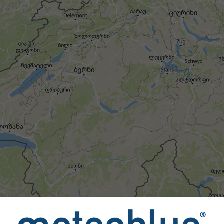
All
<24 სთ
24-48 სთ
> 48 სთ
ბებს meteoblue-ს 80-ზე მეტი ოფიციალური სააგენტო მთელ 