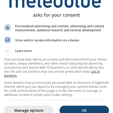
ლებების რეალურ შინაარსზე ან ხასიათზე. პრობლემების მოხ
ამის ორგანოებს გადაეცემა.
asks for your consent
Personalised advertising and content, advertising and content
measurement, audience research and services development
Store and/or access information on a device
Learn more
gs: ლუცერნი-ისთვის
Your personal data will be processed and information from your device
ილებები ელფოსტით, უფასოდ.
(cookies, unique identifiers, and other device data) may be stored by,
იძლიათ ნებისმიერ დროს გაუქმება.
accessed by and shared with 750 partners, or used specifically by this
site. We and our partners may use precise geolocation data.
List of
partners.
Some vendors may process your personal data on the basis of legitimate
interest, which you can object to by managing your options below. Look
for a link at the bottom of this page or in the site menu to manage or
მაციო ბიულეტენი
withdraw consent in privacy and cookie settings.
Manage options
OK