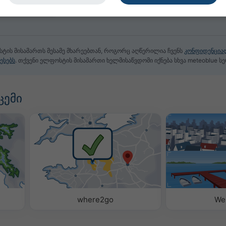
სტის მისამართს მესამე მხარეებთან, როგორც აღწერილია ჩვენს
კონფიდენცია
ესებს
. თქვენი ელფოსტის მისამართი ხელმისაწვდომი იქნება სხვა meteoblue სე
ცემი
where2go
We