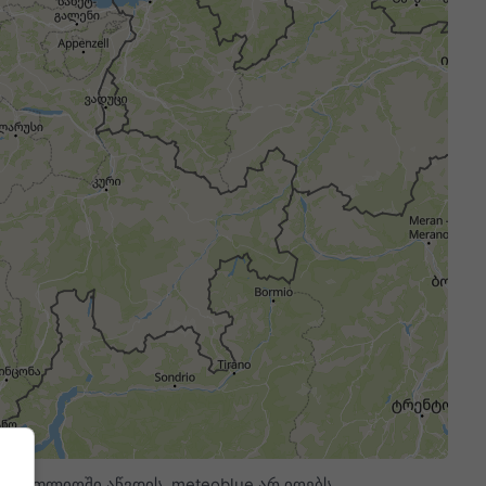
მსოფლიოში აწვდის. meteoblue არ იღებს