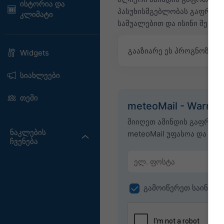
ისტორია და
პასუხისმგებლობას გაფრთხი
კლიმატი
საშუალებით და ისინი შესაბ
გააზიარე ეს პროგნოზი
Widgets
სიახლეები
თემი
meteoMail - Warnin
მიიღეთ ამინდის გაფრთხ
ნაკლების
meteoMail უფასოა და შეგ
ჩვენება
გამოიწერეთ საინფორ