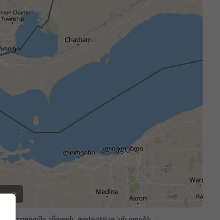
მსოფლიოში აწვდის. meteoblue არ იღებს