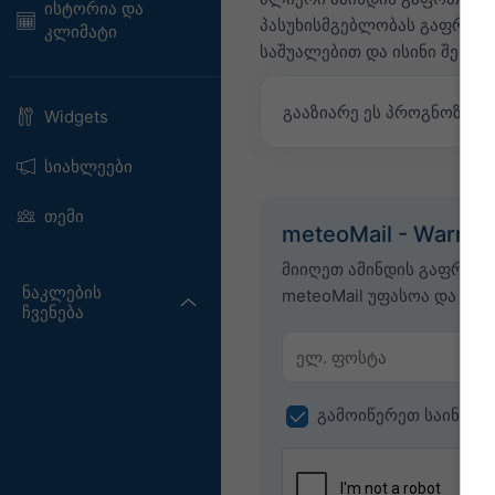
ისტორია და
პასუხისმგებლობას გაფრთხი
კლიმატი
საშუალებით და ისინი შესაბ
გააზიარე ეს პროგნოზი
Widgets
სიახლეები
თემი
meteoMail - Warnin
მიიღეთ ამინდის გაფრთხ
ნაკლების
meteoMail უფასოა და შეგ
ჩვენება
გამოიწერეთ საინფორ