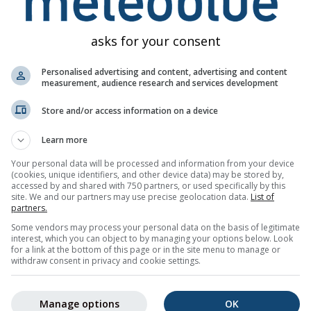
ლებების რეალურ შინაარსზე ან ხასიათზე. პრობლემების მოხ
ამის ორგანოებს გადაეცემა.
asks for your consent
Personalised advertising and content, advertising and content
measurement, audience research and services development
Store and/or access information on a device
Learn more
gs: Ann Arbor-ისთვის
Your personal data will be processed and information from your device
ილებები ელფოსტით, უფასოდ.
(cookies, unique identifiers, and other device data) may be stored by,
იძლიათ ნებისმიერ დროს გაუქმება.
accessed by and shared with 750 partners, or used specifically by this
site. We and our partners may use precise geolocation data.
List of
partners.
Some vendors may process your personal data on the basis of legitimate
interest, which you can object to by managing your options below. Look
for a link at the bottom of this page or in the site menu to manage or
მაციო ბიულეტენი
withdraw consent in privacy and cookie settings.
Manage options
OK