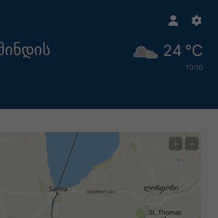
მინდის
24 °C
10:10
+
−