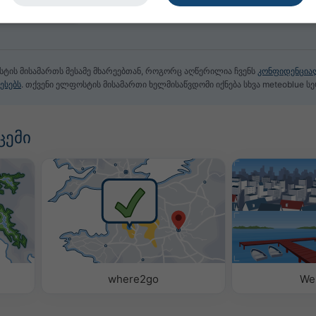
სტის მისამართს მესამე მხარეებთან, როგორც აღწერილია ჩვენს
კონფიდენცია
ესებს
. თქვენი ელფოსტის მისამართი ხელმისაწვდომი იქნება სხვა meteoblue სე
ცემი
where2go
We