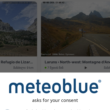
Aragues del Puerto › North: Refugio de Lizara - CASETA DE FETAS - Bisaurin
მანძილი: 9 km
7 წუთის წინ
მანძ
asks for your consent