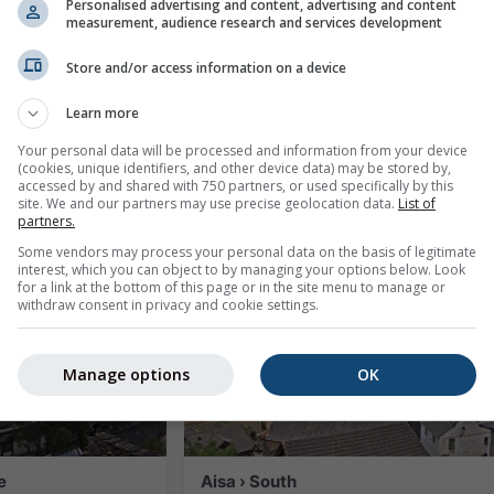
Personalised advertising and content, advertising and content
measurement, audience research and services development
Store and/or access information on a device
Learn more
Sallent de Gallego › North: Frontera del Portalet
Sallent de Gallego › North: Col du Po
Your personal data will be processed and information from your device
მანძილი: 9.2 km
26 წუთის წინ
მანძ
(cookies, unique identifiers, and other device data) may be stored by,
accessed by and shared with 750 partners, or used specifically by this
site. We and our partners may use precise geolocation data.
List of
partners.
Some vendors may process your personal data on the basis of legitimate
interest, which you can object to by managing your options below. Look
for a link at the bottom of this page or in the site menu to manage or
withdraw consent in privacy and cookie settings.
Manage options
OK
e
Aisa › South