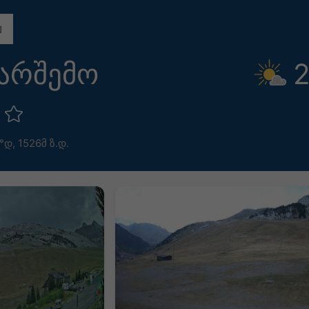
არშემო
2
ú
3°დ,
1526მ ზ.დ.