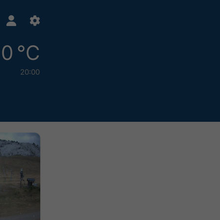
0 °C
20:00