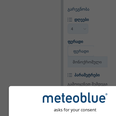
გარეგნობა
დღეები
ფერადი
ფერადი
მონოქრომული
პარამეტრები
გამოიყენეთ შემდეგი
პარამეტრები ვიჯეტში ამ
პარამეტრების დასამატ
ან მოსაშორებლად.
asks for your consent
პიქტოგრამა