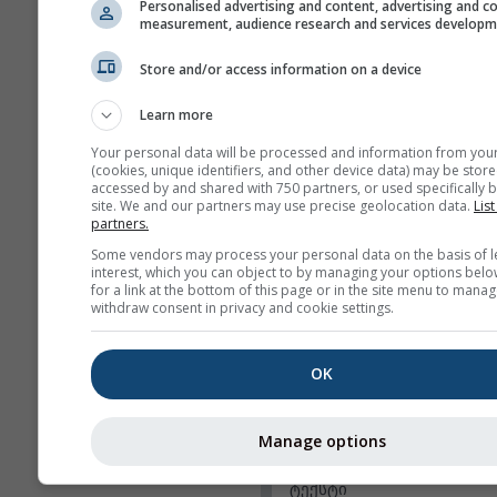
Personalised advertising and content, advertising and c
ტემპერატურა (მაქს.)
measurement, audience research and services develop
ტემპერატურა (მინ.)
Store and/or access information on a device
ქარის სიჩქარე
Learn more
ქარის ძლიერი ნაკად
Your personal data will be processed and information from you
ქარის მიმართულება
(cookies, unique identifiers, and other device data) may be store
accessed by and shared with 750 partners, or used specifically b
UV Index
site. We and our partners may use precise geolocation data.
List
partners.
ფარდობითი ტენიან
Some vendors may process your personal data on the basis of l
ნალექი
interest, which you can object to by managing your options belo
for a link at the bottom of this page or in the site menu to manag
ნალექის ალბათობა
withdraw consent in privacy and cookie settings.
rainSPOT
OK
წნევა
ფონი
Manage options
ფონის გარეშე: ბნე
ტექსტი