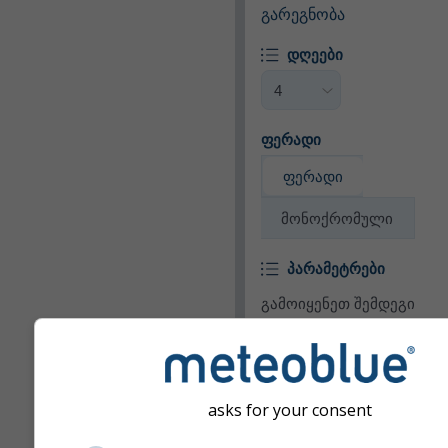
გარეგნობა
დღეები
ფერადი
ფერადი
მონოქრომული
პარამეტრები
გამოიყენეთ შემდეგი
პარამეტრები ვიჯეტში ამ
პარამეტრების დასამატ
ან მოსაშორებლად.
asks for your consent
პიქტოგრამა