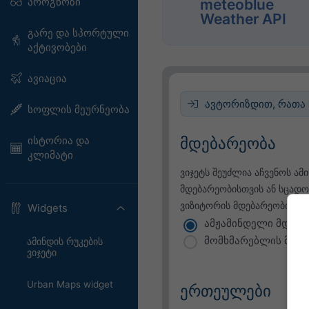
პროგნოზი
meteoblue
Weather API
გარე და სპორტული
აქტივობები
ავიაცია
ავტორიზდით, რათა ჩ
სოფლის მეურნეობა
მდებარეობა
ისტორია და
კლიმატი
ვიჯეტს შეუძლია აჩვენოს ამ
მდებარეობისთვის ან სცადო
ვიზიტორის მდებარეობის გა
Widgets
ამჟამინდელი მდება
მომხმარებლის მდებ
ამინდის რუკების
ვიჯეტი
Urban Maps widget
ერთეულები