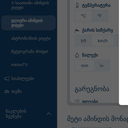
3-საათიანი ამინდის
ტემპერატურა
ვიჯეტი
°C
°F
დღიური ამინდის
ვიჯეტი
ქარის სიჩქარე
ასტრონომიის ვიჯეტი
bft
km/h
m/s
მეტეოგრამა Widget
ნალექი
meteoTV
mm
in
სიახლეები
გარეგნობა
თემი
დღეები
ნაკლების
ჩვენება
მეტი ამინდის მონა
ფერადი