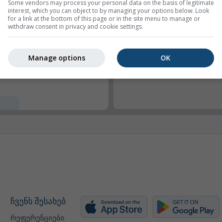
Some vendors may process your personal data on the basis of legitimate
interest, which you can object to by managing your options below. Look
for a link at the bottom of this page or in the site menu to manage or
withdraw consent in privacy and cookie settings.
ი მორგება
Manage options
OK
ვა (px)
)
ჩვენს შესახებ
რეფერენციები