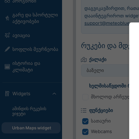
პროგნოზი
დაგვიკავშირდით, რათ
გარე და სპორტული
დააინტეგრიროთ widge
აქტივობები
support@meteoblue.co
ავიაცია
რუკები და მდებ
სოფლის მეურნეობა
ქალაქი
ისტორია და
კლიმატი
ბაზელი
ხელმისაწვდომი რუკე
Widgets
მხოლოდ არჩეული რუ
ამინდის რუკების
ფუნქციები
ვიჯეტი
სათაური
Urban Maps widget
Webcams