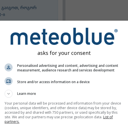
ა გაიგოთ, როგორ
t-ი
m
.
არეობა
asks for your consent
Personalised advertising and content, advertising and content
measurement, audience research and services development
ბი
Store and/or access information on a device
კების ჩვენება
Learn more
Your personal data will be processed and information from your device
(cookies, unique identifiers, and other device data) may be stored by,
accessed by and shared with 750 partners, or used specifically by this
site. We and our partners may use precise geolocation data.
List of
partners.