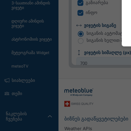
გაზიარება
3-საათიანი ამინდის
ვიჯეტი
ინფო
დღიური ამინდის
ვიჯეტის სიგანე
ვიჯეტი
სიგანის ავტომატურ
ასტრონომიის ვიჯეტი
სიგანის ხელით შერჩე
ვიჯეტის სიმაღლე (px
მეტეოგრამა Widget
meteoTV
სიახლეები
თემი
ნაკლების
ბიზნეს გადაწყვეტილებები
ჩვენება
Weather APIs