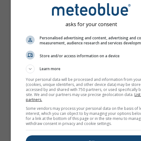
ქარის სიჩქარე
bft
km/h
m/s
asks for your consent
mph
kn
Personalised advertising and content, advertising and c
measurement, audience research and services develop
გარეგნობა
Store and/or access information on a device
დღეები
Learn more
Your personal data will be processed and information from you
(cookies, unique identifiers, and other device data) may be store
ფონი
accessed by and shared with 750 partners, or used specifically b
ფონის სურათით
site. We and our partners may use precise geolocation data.
List
partners.
ფონის ფერით
Some vendors may process your personal data on the basis of l
ფონის გარეშე: ბნე
interest, which you can object to by managing your options belo
ტექსტი
for a link at the bottom of this page or in the site menu to manag
withdraw consent in privacy and cookie settings.
ფონის გარეშე: ნათ
ტექსტი