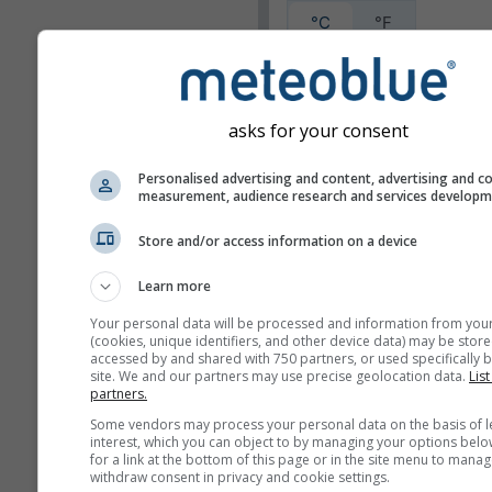
°C
°F
ქარის სიჩქარე
bft
km/h
m/s
asks for your consent
mph
kn
Personalised advertising and content, advertising and c
measurement, audience research and services develop
გარეგნობა
Store and/or access information on a device
დღეები
Learn more
Your personal data will be processed and information from you
(cookies, unique identifiers, and other device data) may be store
accessed by and shared with 750 partners, or used specifically b
ფონი
site. We and our partners may use precise geolocation data.
List
partners.
ფონის სურათით
Some vendors may process your personal data on the basis of l
ფონის ფერით
interest, which you can object to by managing your options belo
ფონის გარეშე: ბნე
for a link at the bottom of this page or in the site menu to manag
withdraw consent in privacy and cookie settings.
ტექსტი