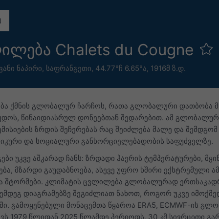
ილება Chalets du Cougne
ანი ნაპირი
,
საფრანგეთი
,
44.77°ჩ 6.65°ა,
1916მ ზ.დ.
მება ქმნის გლობალურ ჩარჩოს, რათა გლობალური დათბობა მნ
უდოს, წინაიდიასრულ დონეებთან შედარებით. ამ გლობალური
 ემისიების ზრდის შეჩერებას რაც შეიძლება მალე და შემდგო
მიკური და სოციალური განხორციელებადობის საფუძველზე.
ები უკვე აშკარად ჩანს: ზრდადი ჰაერის ტემპერატურები, მ
ტება, მზარდი გაუდაბნოება, ასევე უფრო ხშირი ექსტრემული 
და შტორმები. კლიმატის ცვლილება გლობალურად ერთსაკადრ
 შემდეგ დიაგრამებზე შეგიძლიათ ნახოთ, როგორ უკვე იმოქმ
ი. გამოყენებული მონაცემთა წყაროა ERA5, ECMWF-ის გლ
ვს 1979 წლიდან 2025 წლამდე პერიოდს, 30 კმ სივრცითი გა