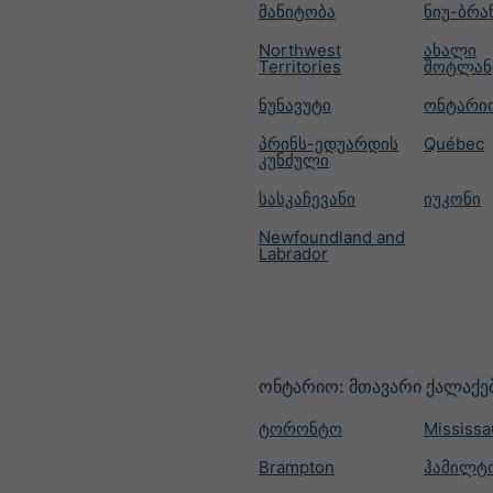
მანიტობა
ნიუ-ბრა
Northwest
ახალი
Territories
შოტლან
ნუნავუტი
ონტარი
პრინს-ედუარდის
Québec
კუნძული
სასკაჩევანი
იუკონი
Newfoundland and
Labrador
ონტარიო: მთავარი ქალაქე
ტორონტო
Mississ
Brampton
ჰამილტ