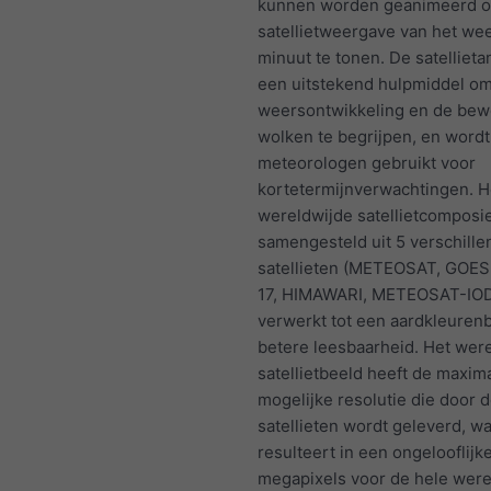
kunnen worden geanimeerd 
satellietweergave van het we
minuut te tonen. De satellieta
een uitstekend hulpmiddel o
weersontwikkeling en de bew
wolken te begrijpen, en wordt
meteorologen gebruikt voor
kortetermijnverwachtingen. H
wereldwijde satellietcomposi
samengesteld uit 5 verschille
satellieten (METEOSAT, GOES
17, HIMAWARI, METEOSAT-IO
verwerkt tot een aardkleuren
betere leesbaarheid. Het wer
satellietbeeld heeft de maxim
mogelijke resolutie die door 
satellieten wordt geleverd, wa
resulteert in een ongelooflijk
megapixels voor de hele were