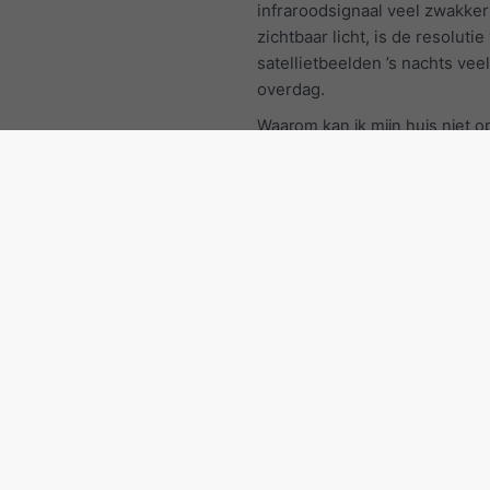
infraroodsignaal veel zwakker
zichtbaar licht, is de resolutie
satellietbeelden ’s nachts vee
overdag.
Waarom kan ik mijn huis niet o
satellietbeeld zien?
Weersatellieten moeten elke 5
minuten een foto van de hele
maken. Om dit te laten werke
ze ver weg staan (op ongevee
km hoogte). Op deze afstand i
simpelweg te klein om zichtbaa
Het satellietbeeld dat u bijvo
kent van Google Maps is gen
slechts 100 km afstand, maar u
daarvan slechts enkele beelde
en niet één elke 5 minuten.
Verenigd Koninkrijk: Andere 