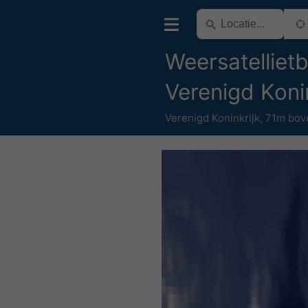
Weersatelliet
Verenigd Konin
Verenigd Koninkrijk
,
71m bov