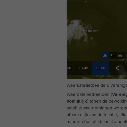
3h
6h
9h
30
00:45
01:00
01:15
01:30
01:45
02:00
Weersatellietbeelden: Verenigd
Weersatellietbeelden (
Vereni
Koninkrijk
) tonen de bewolki
satellietwaarnemingen worde
afhankelijk van de locatie, elke
minuten beschikbaar. De bee