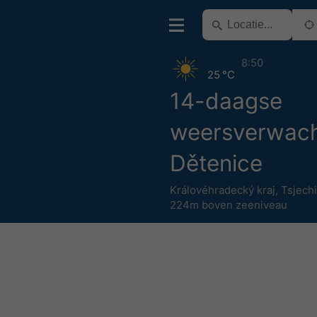
8:50
25 °C
14-daagse
weersverwach
Dětenice
Královéhradecký kraj
,
Tsjech
224m boven zeeniveau