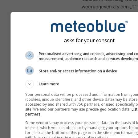
weergegeven als een „T“
onzekerheden nemen gew
toe met het aantal dagen 
in de voorspelling.
De voorspelling wordt ge
asks for your consent
met „ensemble“-modellen
worden meerdere modelr
Personalised advertising and content, advertising and c
measurement, audience research and services develop
verschillende startparam
berekend om de voorspel
Store and/or access information on a device
nauwkeuriger in te schatt
Learn more
Your personal data will be processed and information from you
(cookies, unique identifiers, and other device data) may be store
Meer weergegevens
accessed by and shared with 750 partners, or used specifically b
site. We and our partners may use precise geolocation data.
List
partners.
M
Some vendors may process your personal data on the basis of l
E
interest, which you can object to by managing your options belo
for a link at the bottom of this page or in the site menu to manag
withdraw consent in privacy and cookie settings.