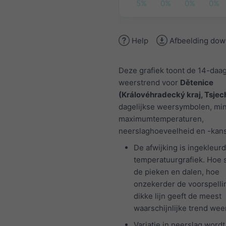
5%
0%
0%
0%
Help
Afbeelding dow
Deze grafiek toont de 14-daa
weerstrend voor
Dětenice
(Královéhradecký kraj, Tsjec
dagelijkse weersymbolen, mi
maximumtemperaturen,
neerslaghoeveelheid en -kans
De afwijking is ingekleurd
temperatuurgrafiek. Hoe 
de pieken en dalen, hoe
onzekerder de voorspelli
dikke lijn geeft de meest
waarschijnlijke trend weer
Variatie in neerslag wordt