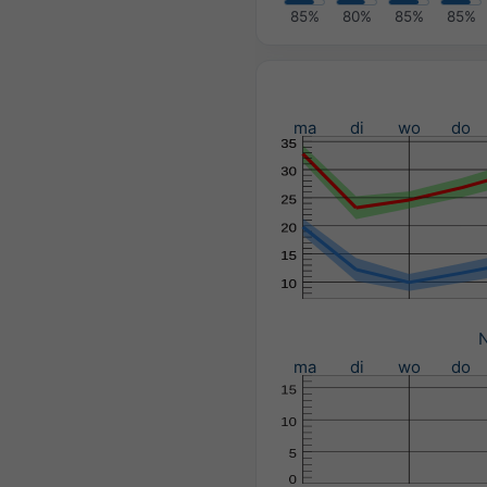
85%
80%
85%
85%
ma
di
wo
do
N
ma
di
wo
do