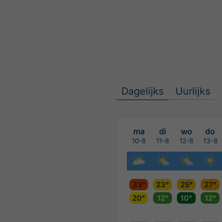
Dagelijks
Uurlijks
ma
di
wo
do
10-8
11-8
12-8
13-8
33°
23°
25°
27°
20°
12°
10°
12°