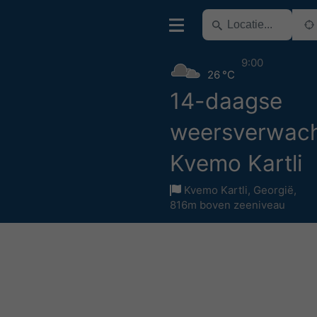
9:00
26 °C
14-daagse
weersverwach
Kvemo Kartli
Kvemo Kartli
,
Georgië
,
816m boven zeeniveau