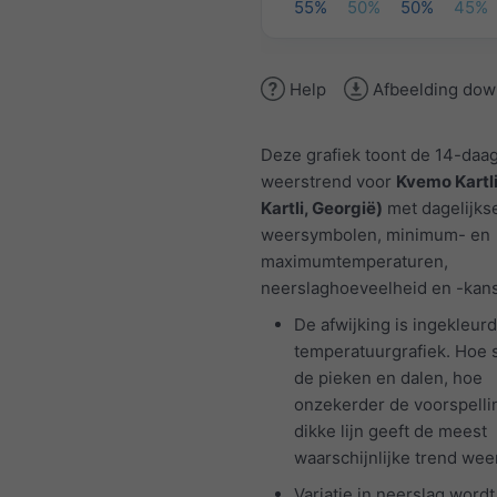
55%
50%
50%
45%
Help
Afbeelding dow
Deze grafiek toont de 14-daa
weerstrend voor
Kvemo Kartl
Kartli, Georgië)
met dagelijks
weersymbolen, minimum- en
maximumtemperaturen,
neerslaghoeveelheid en -kans
De afwijking is ingekleurd
temperatuurgrafiek. Hoe 
de pieken en dalen, hoe
onzekerder de voorspelli
dikke lijn geeft de meest
waarschijnlijke trend weer
Variatie in neerslag wordt