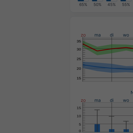
65%
50%
45%
55%
zo
ma
di
wo
N
zo
ma
di
wo