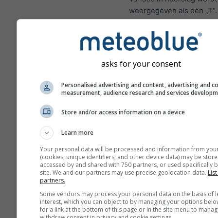
weergegeven als een „T“
onzekerheden nemen gew
toe met het aantal dagen 
in de voorspelling.
De voorspelling wordt ge
asks for your consent
met „ensemble“-modellen
worden meerdere modelr
Personalised advertising and content, advertising and c
measurement, audience research and services develop
verschillende startparam
berekend om de voorspel
Store and/or access information on a device
nauwkeuriger in te schatt
Learn more
Your personal data will be processed and information from you
(cookies, unique identifiers, and other device data) may be store
Meer weergegevens
accessed by and shared with 750 partners, or used specifically b
site. We and our partners may use precise geolocation data.
List
partners.
M
Some vendors may process your personal data on the basis of l
E
interest, which you can object to by managing your options belo
for a link at the bottom of this page or in the site menu to manag
withdraw consent in privacy and cookie settings.