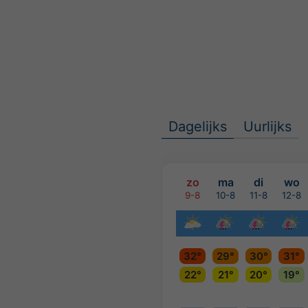
Dagelijks
Uurlijks
zo
ma
di
wo
9-8
10-8
11-8
12-8
32°
29°
30°
31°
22°
21°
20°
19°