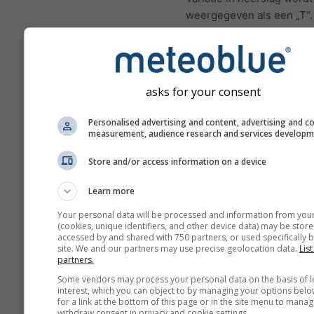
weergegeven als een „T“
onzekerheden nemen gew
toe met het aantal dagen 
in de voorspelling.
De voorspelling wordt ge
asks for your consent
met „ensemble“-modellen
worden meerdere modelr
Personalised advertising and content, advertising and c
measurement, audience research and services develop
verschillende startparam
berekend om de voorspel
Store and/or access information on a device
nauwkeuriger in te schatt
Learn more
Your personal data will be processed and information from you
(cookies, unique identifiers, and other device data) may be store
Meer weergegevens
accessed by and shared with 750 partners, or used specifically b
site. We and our partners may use precise geolocation data.
List
partners.
M
Some vendors may process your personal data on the basis of l
E
interest, which you can object to by managing your options belo
for a link at the bottom of this page or in the site menu to manag
withdraw consent in privacy and cookie settings.