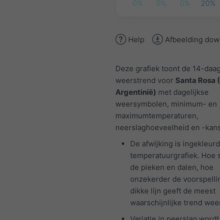
0%
0%
0%
20%
Help
Afbeelding dow
Deze grafiek toont de 14-daa
weerstrend voor
Santa Rosa 
Argentinië)
met dagelijkse
weersymbolen, minimum- en
maximumtemperaturen,
neerslaghoeveelheid en -kans
De afwijking is ingekleurd
temperatuurgrafiek. Hoe 
de pieken en dalen, hoe
onzekerder de voorspelli
dikke lijn geeft de meest
waarschijnlijke trend weer
Variatie in neerslag wordt