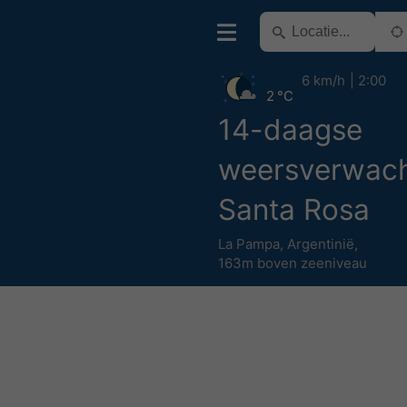
6 km/h
2:00
2 °C
14-daagse
weersverwach
Santa Rosa
La Pampa
,
Argentinië
,
163m boven zeeniveau