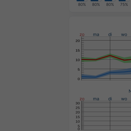
80%
80%
80%
75%
zo
ma
di
wo
N
zo
ma
di
wo