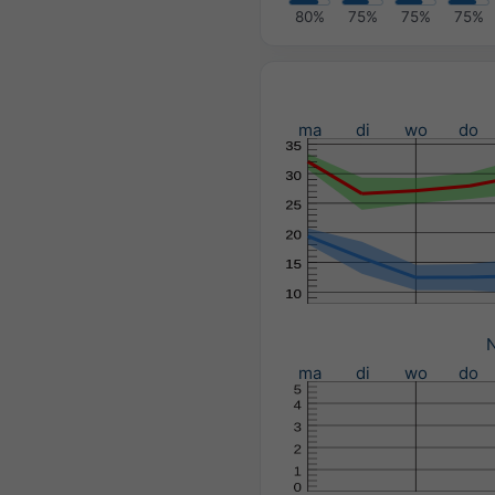
80%
75%
75%
75%
ma
di
wo
do
N
ma
di
wo
do