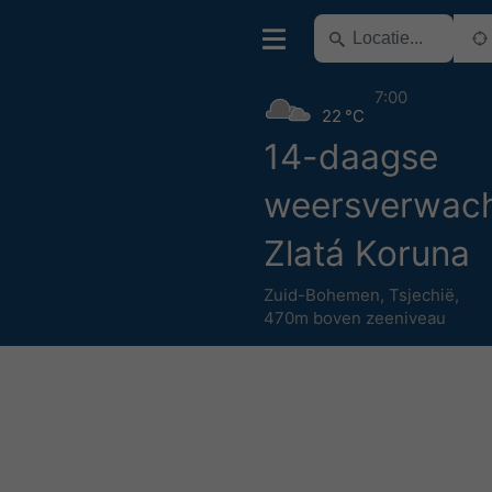
7:00
22 °C
14-daagse
weersverwach
Zlatá Koruna
Zuid-Bohemen
,
Tsjechië
,
470m boven zeeniveau