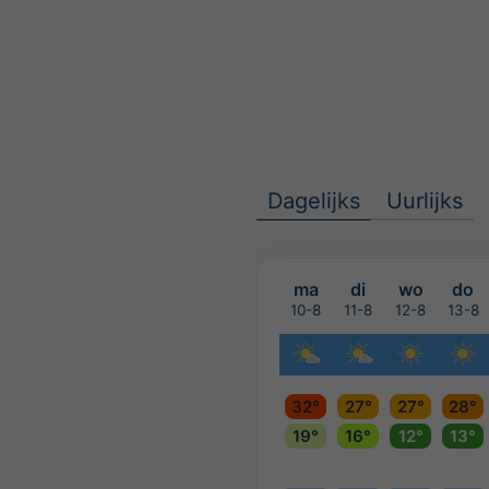
Dagelijks
Uurlijks
ma
di
wo
do
10-8
11-8
12-8
13-8
32°
27°
27°
28°
19°
16°
12°
13°