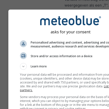
weergegeven als een „T“
onzekerheden nemen gew
toe met het aantal dagen 
in de voorspelling.
De voorspelling wordt ge
asks for your consent
met „ensemble“-modellen
worden meerdere modelr
Personalised advertising and content, advertising and c
measurement, audience research and services develop
verschillende startparam
berekend om de voorspel
Store and/or access information on a device
nauwkeuriger in te schatt
Learn more
Your personal data will be processed and information from you
(cookies, unique identifiers, and other device data) may be store
Meer weergegevens
accessed by and shared with 750 partners, or used specifically b
site. We and our partners may use precise geolocation data.
List
partners.
M
Some vendors may process your personal data on the basis of l
E
interest, which you can object to by managing your options belo
for a link at the bottom of this page or in the site menu to manag
withdraw consent in privacy and cookie settings.