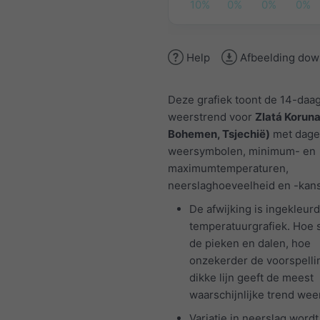
10%
0%
0%
0%
Help
Afbeelding dow
Deze grafiek toont de 14-daa
weerstrend voor
Zlatá Koruna
Bohemen, Tsjechië)
met dagel
weersymbolen, minimum- en
maximumtemperaturen,
neerslaghoeveelheid en -kans
De afwijking is ingekleurd
temperatuurgrafiek. Hoe 
de pieken en dalen, hoe
onzekerder de voorspelli
dikke lijn geeft de meest
waarschijnlijke trend weer
Variatie in neerslag wordt