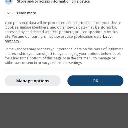
Store and/or access information on a device
Learn more
Your personal data will be processed and information from your device
(cookies, unique identifiers, and other device data) may be stored by,
accessed by and shared with 750 partners, or used specifically by this
site. We and our partners may use precise geolocation data.
List of
partners.
Some vendors may process your personal data on the basis of legitimate
interest, which you can object to by managing your options below. Look
for a link at the bottom of this page or in the site menu to manage or
withdraw consent in privacy and cookie settings.
Manage options
OK