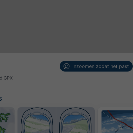
Inzoomen zodat het past
d GPX
s