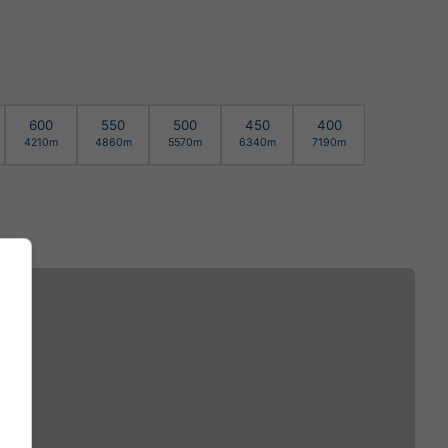
600
550
500
450
400
4210m
4860m
5570m
6340m
7190m