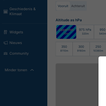
Vooruit
Achteruit
Geschiedenis &
Klimaat
Altitude as hPa
Oppervlak
975 hPa
950
Widgets
10m
320m
540m
Nieuws
350
300
250
8110m
9160m
10360m
Community
Minder tonen