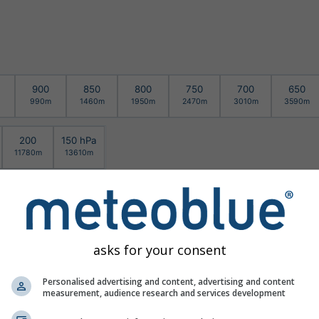
900
850
800
750
700
650
990m
1460m
1950m
2470m
3010m
3590m
200
150 hPa
11780m
13610m
asks for your consent
Personalised advertising and content, advertising and content
measurement, audience research and services development