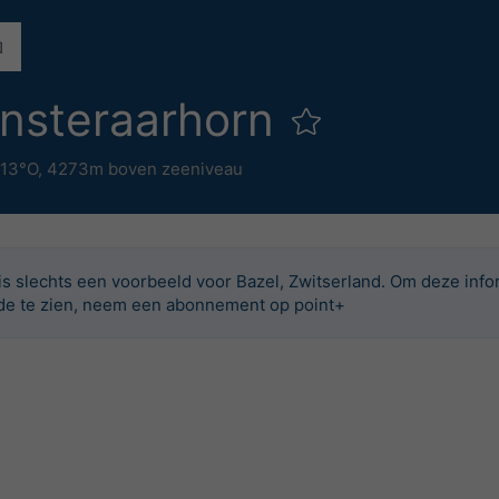
insteraarhorn
.13°O,
4273m boven zeeniveau
 is slechts een voorbeeld voor Bazel, Zwitserland. Om deze info
de te zien, neem een abonnement op point+