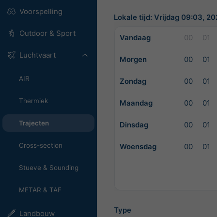
Voorspelling
Lokale tijd: Vrijdag 09:03, 
Outdoor & Sport
Vandaag
00
01
Luchtvaart
Morgen
00
01
AIR
Zondag
00
01
Thermiek
Maandag
00
01
Trajecten
Dinsdag
00
01
Cross-section
Woensdag
00
01
Stueve & Sounding
METAR & TAF
Type
Landbouw