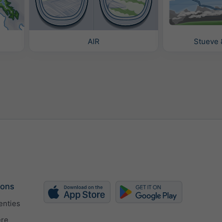
AIR
Stueve 
 ons
enties
ère