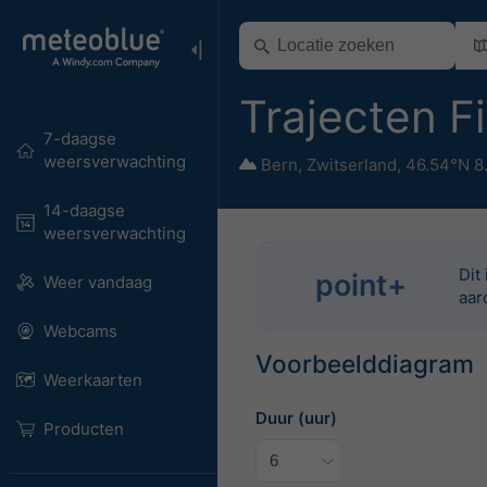
Trajecten F
7-daagse
weersverwachting
Bern
,
Zwitserland
,
46.54°N 8
14-daagse
weersverwachting
Dit
point+
Weer vandaag
aar
Webcams
Voorbeelddiagram
Weerkaarten
Duur (uur)
Producten