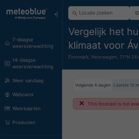
Vergelijk het h
7-daagse
klimaat voor Á
weersverwachting
Finnmark
,
Noorwegen
,
71°N 24
14-daagse
weersverwachting
Weer vandaag
Volgende 6 dagen
Laatste 12 
Webcams
This forecast is not ava
Weerkaarten
Producten