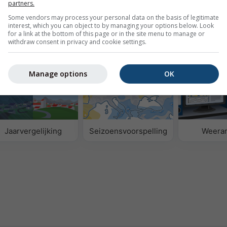
yseer historische weergegevens vanaf 1940
Try it for 
partners.
Some vendors may process your personal data on the basis of legitimate
interest, which you can object to by managing your options below. Look
for a link at the bottom of this page or in the site menu to manage or
withdraw consent in privacy and cookie settings.
s
Manage options
OK
Jaarvergelijking
Seizoensvoorspelling
Weerar