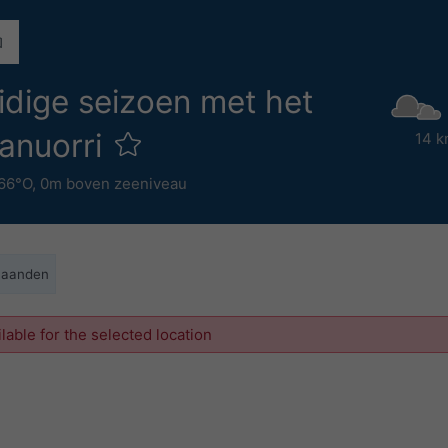
uidige seizoen met het
vanuorri
14 k
.66°O,
0m boven zeeniveau
maanden
ilable for the selected location