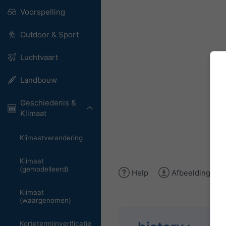
Voorspelling
Outdoor & Sport
Luchtvaart
Landbouw
Geschiedenis &
Klimaat
Klimaatverandering
Klimaat
(gemodelleerd)
Help
Afbeelding do
Klimaat
(waargenomen)
Kortetermijnverificatie