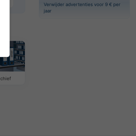
Basel
Verwijder advertenties voor 9 € per
jaar
chief