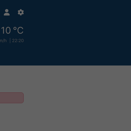
10 °C
m/h
22:20