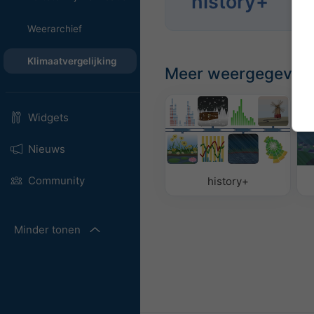
history+
Anal
Weerarchief
Klimaatvergelijking
Meer weergegeven
Widgets
Nieuws
Community
history+
Minder tonen