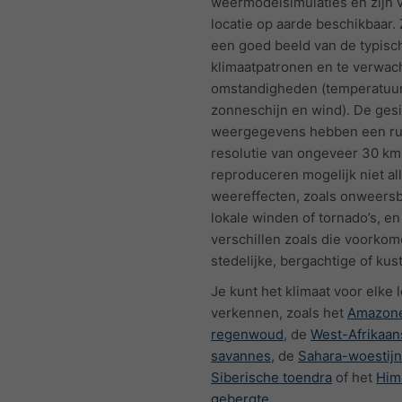
weermodelsimulaties en zijn 
locatie op aarde beschikbaar.
een goed beeld van de typisc
klimaatpatronen en te verwac
omstandigheden (temperatuur,
zonneschijn en wind). De ges
weergegevens hebben een rui
resolutie van ongeveer 30 km
reproduceren mogelijk niet all
weereffecten, zoals onweersb
lokale winden of tornado’s, en
verschillen zoals die voorkom
stedelijke, bergachtige of ku
Je kunt het klimaat voor elke l
verkennen, zoals het
Amazon
regenwoud
, de
West-Afrikaan
savannes
, de
Sahara-woestijn
Siberische toendra
of het
Him
gebergte
.