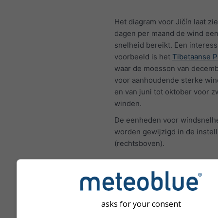
Het diagram voor Jičín laat zi
dagen per maand de wind een
snelheid bereikt. Een interess
voorbeeld is het
Tibetaanse P
waar de moesson van december
voor aanhoudende sterke win
en van juni tot oktober voor 
winden.
De eenheden voor windsnelh
worden gewijzigd in de instel
(rechtsboven).
Windroos
asks for your consent