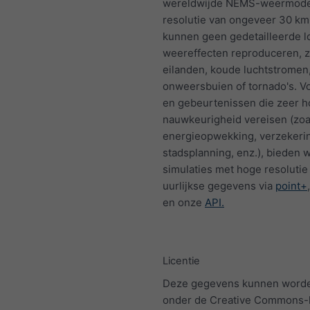
wereldwijde NEMS-weermode
resolutie van ongeveer 30 km
kunnen geen gedetailleerde l
weereffecten reproduceren, zo
eilanden, koude luchtstromen
onweersbuien of tornado's. Vo
en gebeurtenissen die zeer 
nauwkeurigheid vereisen (zoa
energieopwekking, verzekeri
stadsplanning, enz.), bieden w
simulaties met hoge resolutie
uurlijkse gegevens via
point+
en onze
API.
Licentie
Deze gegevens kunnen worde
onder de Creative Commons-l