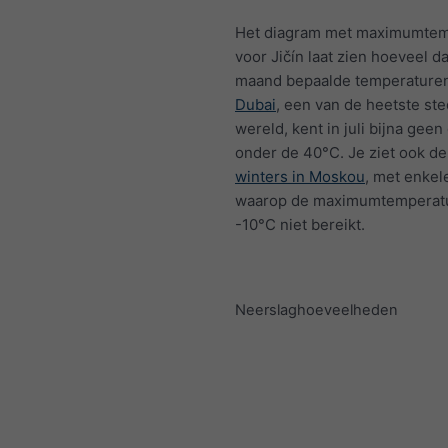
Het diagram met maximumtem
voor Jičín laat zien hoeveel d
maand bepaalde temperaturen
Dubai
, een van de heetste ste
wereld, kent in juli bijna gee
onder de 40°C. Je ziet ook d
winters in Moskou
, met enkel
waarop de maximumtemperatu
-10°C niet bereikt.
Neerslaghoeveelheden