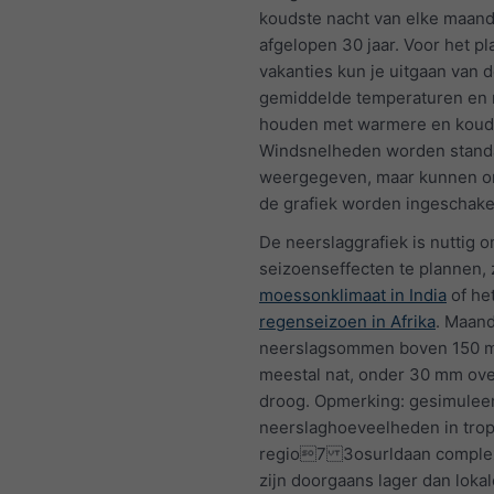
koudste nacht van elke maand
afgelopen 30 jaar. Voor het p
vakanties kun je uitgaan van 
gemiddelde temperaturen en 
houden met warmere en koud
Windsnelheden worden standa
weergegeven, maar kunnen o
de grafiek worden ingeschake
De neerslaggrafiek is nuttig 
seizoenseffecten te plannen, 
moessonklimaat in India
of he
regenseizoen in Afrika
. Maand
neerslagsommen boven 150 m
meestal nat, onder 30 mm o
droog. Opmerking: gesimulee
neerslaghoeveelheden in tro
regio7 3osurldaan complex
zijn doorgaans lager dan lokal