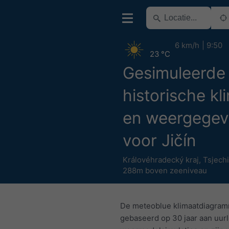
6 km/h
9:50
23 °C
Gesimuleerde
historische kl
en weergegev
voor Jičín
Královéhradecký kraj
,
Tsjech
288m boven zeeniveau
De meteoblue klimaatdiagram
gebaseerd op 30 jaar aan uurl