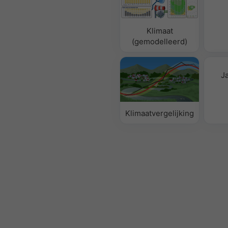
Klimaat
(gemodelleerd)
J
Klimaatvergelijking