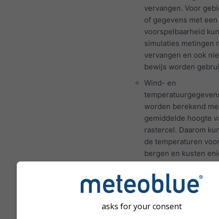
vervangen. Voor geb
of gegevens met een
voorspelbaarheid ku
simulaties metingen n
vervangen en ook niet
bewijs worden gebrui
Wind- en
temperatuurgegeven
worden berekend me
gemiddelde hoogte v
rastercel. Daarom ku
de temperaturen voo
bergen en kusten eni
afwijken van de geg
op de exacte locatie 
hebt geselecteerd. U 
de hoogte van de ras
asks for your consent
naast de coördinaten.