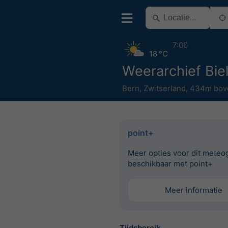
7:00
18 °C
Weerarchief Bie
Bern
,
Zwitserland
,
434m bov
point+
Meer opties voor dit meteo
beschikbaar met point+
Meer informatie
Tijdsbereik