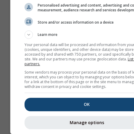
Het diagram \"15-dag
Personalised advertising and content, advertising and c
measurement, audience research and services develop
toont uurlijkse gegev
Voor één maand zijn 
Store and/or access information on a device
dagelijkse aggregatie
minimum-, maximum-
Learn more
gemiddelde waarden.
Your personal data will be processed and information from you
meer dan 6 maanden z
(cookies, unique identifiers, and other device data) may be store
accessed by and shared with 750 partners, or used specifically b
maandelijkse aggrega
site. We and our partners may use precise geolocation data.
List
partners.
Wij bieden ook ruwe 
Some vendors may process your personal data on the basis of l
koop aan. Neem cont
interest, which you can object to by managing your options belo
met ons op voor mee
for a link at the bottom of this page or in the site menu to manag
withdraw consent in privacy and cookie settings.
informatie
(
support@meteoblue
OK
Uurlijkse historische
weergegevens sinds 194
Biel kunnen worden aang
Manage options
met
history+
. Download