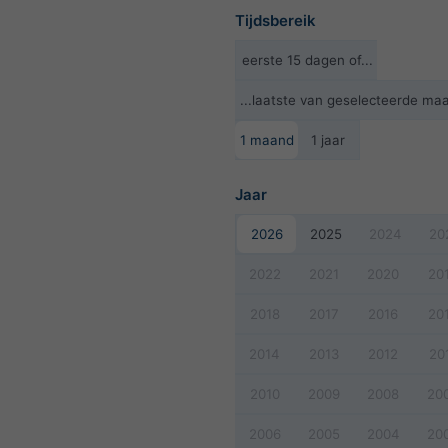
Tijdsbereik
eerste 15 dagen of...
...laatste van geselecteerde ma
1 maand
1 jaar
Jaar
2026
2025
2024
20
2022
2021
2020
20
2018
2017
2016
20
2014
2013
2012
20
2010
2009
2008
20
2006
2005
2004
20