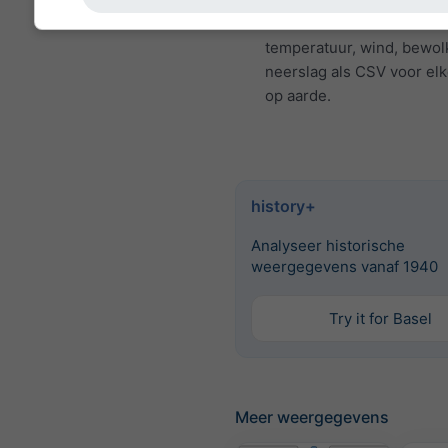
Download variabelen zoal
temperatuur, wind, bewol
neerslag als CSV voor elk
op aarde.
history+
Analyseer historische
weergegevens vanaf 1940
Try it for Basel
Meer weergegevens