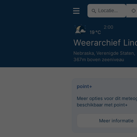
2:00
19 °C
Weerarchief Lin
Nebraska
,
Verenigde Staten
,
367m boven zeeniveau
point+
Meer opties voor dit meteo
beschikbaar met point+
Meer informatie