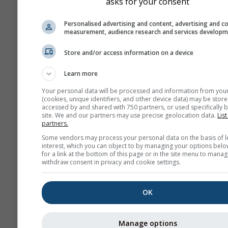
asks for your consent
naast de coördinaten.
Het diagram \"15-dag
Personalised advertising and content, advertising and c
toont uurlijkse gegev
measurement, audience research and services develop
Voor één maand zijn 
Store and/or access information on a device
dagelijkse aggregatie
minimum-, maximum-
Learn more
gemiddelde waarden.
Your personal data will be processed and information from you
meer dan 6 maanden z
(cookies, unique identifiers, and other device data) may be store
maandelijkse aggrega
accessed by and shared with 750 partners, or used specifically b
site. We and our partners may use precise geolocation data.
List
Wij bieden ook ruwe 
partners.
koop aan. Neem cont
Some vendors may process your personal data on the basis of l
interest, which you can object to by managing your options belo
met ons op voor mee
for a link at the bottom of this page or in the site menu to manag
informatie
withdraw consent in privacy and cookie settings.
(
support@meteoblue
Uurlijkse historische
OK
weergegevens sinds 194
Lincoln kunnen worden
Manage options
aangeschaft met
history+