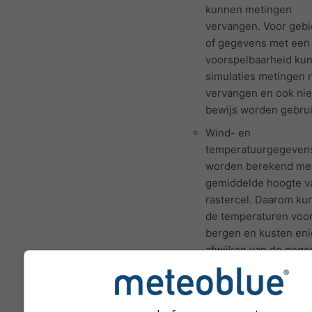
kunnen metingen
vervangen. Voor geb
of gegevens met een
voorspelbaarheid ku
simulaties metingen n
vervangen en ook niet
bewijs worden gebrui
Wind- en
temperatuurgegeven
worden berekend me
gemiddelde hoogte v
rastercel. Daarom ku
de temperaturen voo
bergen en kusten eni
afwijken van de geg
op de exacte locatie 
hebt geselecteerd. U 
de hoogte van de ras