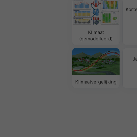
Korte
Klimaat
(gemodelleerd)
J
Klimaatvergelijking