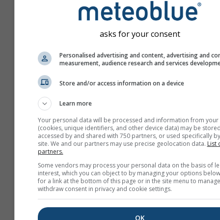
asks for your consent
Personalised advertising and content, advertising and co
measurement, audience research and services developm
Store and/or access information on a device
Learn more
Your personal data will be processed and information from your
(cookies, unique identifiers, and other device data) may be stored
accessed by and shared with 750 partners, or used specifically by
site. We and our partners may use precise geolocation data.
List 
partners.
Maak een nieuwe meteo
Some vendors may process your personal data on the basis of le
interest, which you can object to by managing your options below
Meer informatie
for a link at the bottom of this page or in the site menu to manage
withdraw consent in privacy and cookie settings.
OK