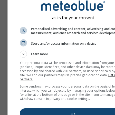
asks for your consent
Personalised advertising and content, advertising and co
measurement, audience research and services developm
Store and/or access information on a device
Learn more
Your personal data will be processed and information from your
(cookies, unique identifiers, and other device data) may be stored
accessed by and shared with 750 partners, or used specifically by
site. We and our partners may use precise geolocation data.
List 
partners.
Maak een nieuwe meteo
Some vendors may process your personal data on the basis of le
interest, which you can object to by managing your options below
Meer informatie
for a link at the bottom of this page or in the site menu to manage
withdraw consent in privacy and cookie settings.
OK