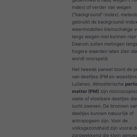
index) of verder van wegen
("background"-index). meteo
gebruikt de background-inde
weermodellen kleinschalige v
langs wegen niet kunnen rep
Daarom zullen metingen lang
hogere waarden laten zien da
wordt voorspeld.
Het tweede paneel toont de 
van deeltjes (PM en woestijns
Lučenec. Atmosferische
parti
matter (PM)
zijn microscopis
vaste of vloeibare deeltjes die
lucht zweven. De bronnen va
deeltjes kunnen natuurlijk of
antropogeen zijn. Voor de
volksgezondheid zijn vooral d
zorgwekkend die klein genoeg