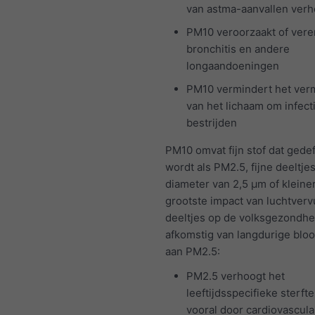
van astma-aanvallen ver
PM10 veroorzaakt of vere
bronchitis en andere
longaandoeningen
PM10 vermindert het ve
van het lichaam om infect
bestrijden
PM10 omvat fijn stof dat gede
wordt als PM2.5, fijne deeltje
diameter van 2,5 μm of kleine
grootste impact van luchtverv
deeltjes op de volksgezondhei
afkomstig van langdurige bloo
aan PM2.5:
PM2.5 verhoogt het
leeftijdsspecifieke sterfte
vooral door cardiovascula