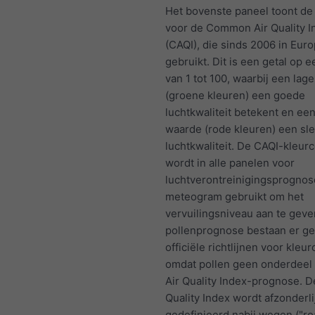
Het bovenste paneel toont d
voor de Common Air Quality I
(CAQI), die sinds 2006 in Eur
gebruikt. Dit is een getal op 
van 1 tot 100, waarbij een lag
(groene kleuren) een goede
luchtkwaliteit betekent en ee
waarde (rode kleuren) een sl
luchtkwaliteit. De CAQI-kleur
wordt in alle panelen voor
luchtverontreinigingsprognos
meteogram gebruikt om het
vervuilingsniveau aan te geve
pollenprognose bestaan er g
officiële richtlijnen voor kleu
omdat pollen geen onderdeel 
Air Quality Index-prognose. D
Quality Index wordt afzonderli
gedefinieerd nabij wegen ("ro