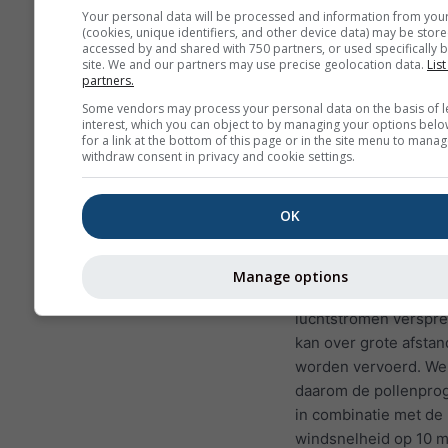
Berkpollen
is een va
Your personal data will be processed and information from you
meest voorkomende
(cookies, unique identifiers, and other device data) may be store
accessed by and shared with 750 partners, or used specifically b
allergenen in de luch
site. We and our partners may use precise geolocation data.
List
tijdens het voorjaar, o
partners.
in het jaar op hogere
Some vendors may process your personal data on the basis of l
interest, which you can object to by managing your options belo
breedtegraden. Wann
for a link at the bottom of this page or in the site menu to manag
bomen bloeien, laten
withdraw consent in privacy and cookie settings.
kleine pollenkorrels l
door de wind worden
OK
verspreid. Eén enkel
kan tot vijf miljoen
pollenkorrels produc
Manage options
Pollen wordt door
luchtstromen verspre
kan over grote afsta
worden vervoerd. We
daarom de pollenpro
in combinatie met de
windsnelheid op 10 m