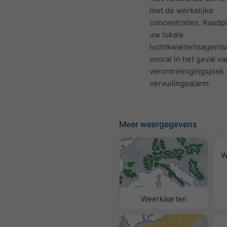
met de werkelijke
concentraties. Raadp
uw lokale
luchtkwaliteitsagents
vooral in het geval v
verontreinigingspiek 
vervuilingsalarm.
Meer weergegevens
W
Weerkaarten