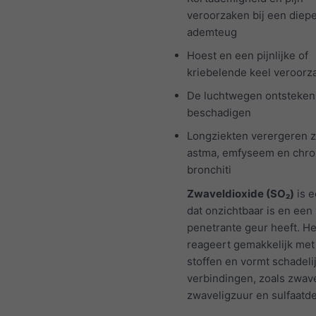
veroorzaken bij een diep
ademteug
Hoest en een pijnlijke of
kriebelende keel veroorz
De luchtwegen ontsteken
beschadigen
Longziekten verergeren z
astma, emfyseem en chro
bronchiti
Zwaveldioxide (SO₂)
is e
dat onzichtbaar is en een 
penetrante geur heeft. He
reageert gemakkelijk met
stoffen en vormt schadeli
verbindingen, zoals zwav
zwaveligzuur en sulfaatde