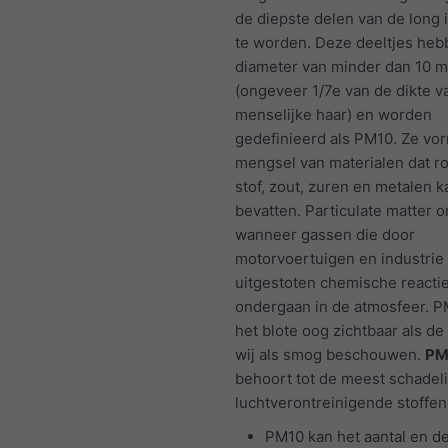
de diepste delen van de long
te worden. Deze deeltjes he
diameter van minder dan 10 m
(ongeveer 1/7e van de dikte v
menselijke haar) en worden
gedefinieerd als PM10. Ze vo
mengsel van materialen dat ro
stof, zout, zuren en metalen k
bevatten. Particulate matter o
wanneer gassen die door
motorvoertuigen en industri
uitgestoten chemische reacti
ondergaan in de atmosfeer. P
het blote oog zichtbaar als de
wij als smog beschouwen.
PM
behoort tot de meest schadeli
luchtverontreinigende stoffen
PM10 kan het aantal en de