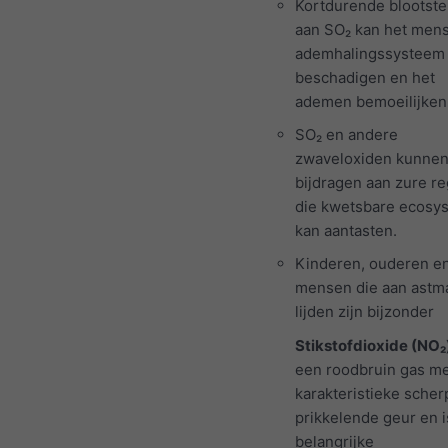
Kortdurende blootstel
aan SO₂ kan het mens
ademhalingssysteem
beschadigen en het
ademen bemoeilijken
SO₂ en andere
zwaveloxiden kunne
bijdragen aan zure re
die kwetsbare ecosy
kan aantasten.
Kinderen, ouderen e
mensen die aan astm
lijden zijn bijzonder
Stikstofdioxide (NO₂
een roodbruin gas m
karakteristieke scher
prikkelende geur en 
belangrijke