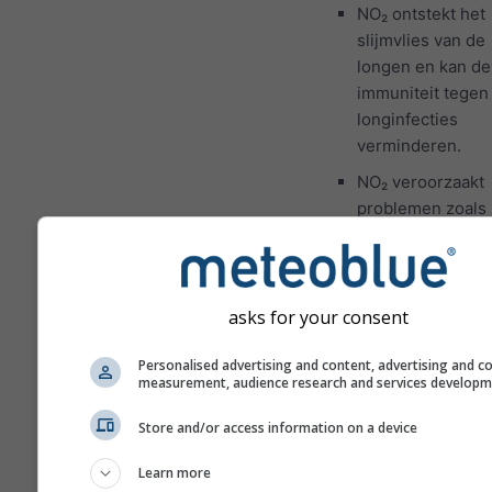
NO₂ ontstekt het
slijmvlies van de
longen en kan de
immuniteit tegen
longinfecties
verminderen.
NO₂ veroorzaakt
problemen zoals
piepende
ademhaling, hoes
verkoudheid, gri
en bronchitis.
asks for your consent
Voor Europa heeft de
Personalised advertising and content, advertising and c
luchtvervuilingsmet
measurement, audience research and services develop
een vierde paneel da
Store and/or access information on a device
pollenverwachting vo
Lučenec toont.
Learn more