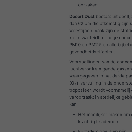
oorzaken.
Desert Dust
bestaat uit deeltj
dan 62 μm die afkomstig zijn u
woestijnen. Vaak zijn de stofd
klein, wat leidt tot hoge conce
PM10 en PM2.5 en alle bijbe
gezondheidseffecten.
Voorspellingen van de concen
luchtverontreinigende gasse
weergegeven in het derde pa
(O₃)
-vervuiling in de onderst
troposfeer wordt voornamelij
veroorzaakt in stedelijke geb
kan:
Het moeilijker maken om 
krachtig te ademen
Kortademigheid en pijn