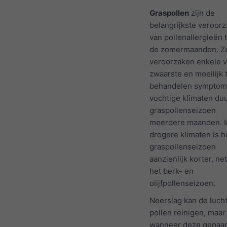
Graspollen
zijn de
belangrijkste veroorz
van pollenallergieën 
de zomermaanden. Z
veroorzaken enkele 
zwaarste en moeilijk 
behandelen symptome
vochtige klimaten duu
graspollenseizoen
meerdere maanden. I
drogere klimaten is h
graspollenseizoen
aanzienlijk korter, net
het berk- en
olijfpollenseizoen.
Neerslag kan de luch
pollen reinigen, maar
wanneer deze gepaar