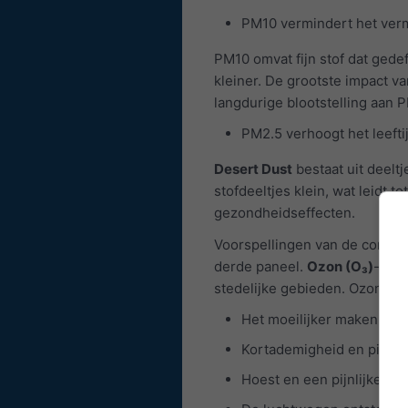
PM10 vermindert het verm
PM10 omvat fijn stof dat gedef
kleiner. De grootste impact v
langdurige blootstelling aan 
PM2.5 verhoogt het leefti
Desert Dust
bestaat uit deeltj
stofdeeltjes klein, wat leidt
gezondheidseffecten.
Voorspellingen van de concen
derde paneel.
Ozon (O₃)
-verv
stedelijke gebieden. Ozon kan
Het moeilijker maken om 
Kortademigheid en pijn v
Hoest en een pijnlijke of