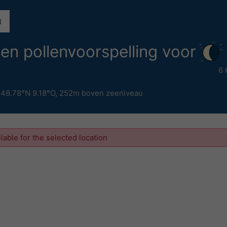
 en pollenvoorspelling voor
6 
,
48.78°N 9.18°O,
252m boven zeeniveau
ilable for the selected location