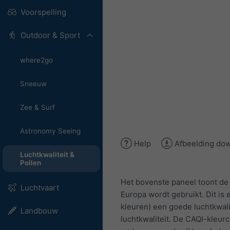
Voorspelling
Outdoor & Sport
where2go
Sneeuw
Zee & Surf
Astronomy Seeing
Help
Afbeelding do
Luchtkwaliteit &
Pollen
Het bovenste paneel toont de
Luchtvaart
Europa wordt gebruikt. Dit is 
kleuren) een goede luchtkwali
Landbouw
luchtkwaliteit. De CAQI-kleur