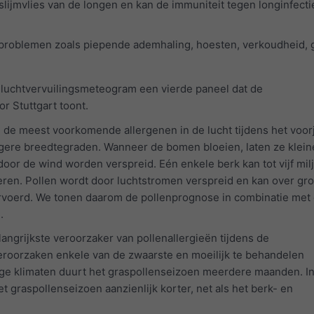
slijmvlies van de longen en kan de immuniteit tegen longinfecti
problemen zoals piepende ademhaling, hoesten, verkoudheid, 
 luchtvervuilingsmeteogram een vierde paneel dat de
r Stuttgart toont.
 de meest voorkomende allergenen in de lucht tijdens het voorj
hogere breedtegraden. Wanneer de bomen bloeien, laten ze klein
 door de wind worden verspreid. Eén enkele berk kan tot vijf mil
eren. Pollen wordt door luchtstromen verspreid en kan over gro
voerd. We tonen daarom de pollenprognose in combinatie met
.
langrijkste veroorzaker van pollenallergieën tijdens de
oorzaken enkele van de zwaarste en moeilijk te behandelen
ge klimaten duurt het graspollenseizoen meerdere maanden. I
et graspollenseizoen aanzienlijk korter, net als het berk- en