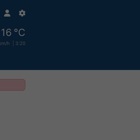
16 °C
km/h
3:20