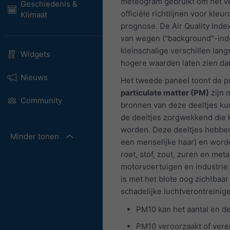
meteogram gebruikt om het ve
Geschiedenis &
officiële richtlijnen voor kle
Klimaat
prognose. De Air Quality Inde
van wegen ("background"-ind
kleinschalige verschillen la
Widgets
hogere waarden laten zien da
Nieuws
Het tweede paneel toont de pr
particulate matter (PM)
zijn 
Community
bronnen van deze deeltjes kun
de deeltjes zorgwekkend die k
worden. Deze deeltjes hebben
Minder tonen
een menselijke haar) en word
roet, stof, zout, zuren en me
motorvoertuigen en industrie
is met het blote oog zichtbaa
schadelijke luchtverontreinig
PM10 kan het aantal en d
PM10 veroorzaakt of vere