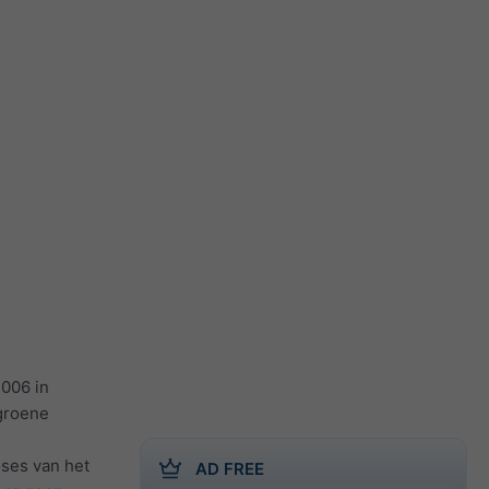
2006 in
(groene
oses van het
AD FREE