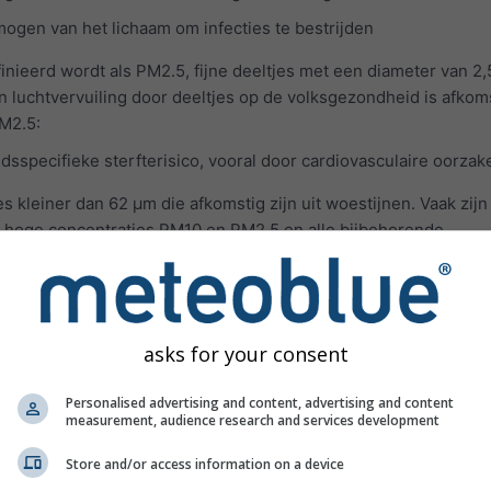
ogen van het lichaam om infecties te bestrijden
inieerd wordt als PM2.5, fijne deeltjes met een diameter van 2,
an luchtvervuiling door deeltjes op de volksgezondheid is afkom
PM2.5:
jdsspecifieke sterfterisico, vooral door cardiovasculaire oorzak
es kleiner dan 62 μm die afkomstig zijn uit woestijnen. Vaak zijn
 tot hoge concentraties PM10 en PM2.5 en alle bijbehorende
traties van luchtverontreinigende gassen worden weergegeven
uiling in de onderste troposfeer wordt voornamelijk veroorzaak
:
asks for your consent
diep en krachtig te ademen
Personalised advertising and content, advertising and content
eroorzaken bij een diepe ademteug
measurement, audience research and services development
 kriebelende keel veroorzaken
Store and/or access information on a device