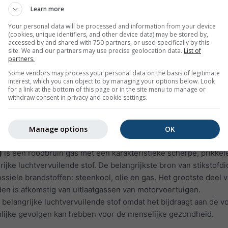
 en beschadigen
Learn more
oals astma, emfyseem en chronische bronchiti
Your personal data will be processed and information from your device
(cookies, unique identifiers, and other device data) may be stored by,
en gas dat onzichtbaar is en een vieze, penetrante geur heeft. 
accessed by and shared with 750 partners, or used specifically by this
andere stoffen en vormt schadelijke verbindingen, zoals zwave
site. We and our partners may use precise geolocation data.
List of
partners.
eltjes.
Some vendors may process your personal data on the basis of legitimate
lling aan SO₂ kan het menselijk ademhalingssysteem beschadi
interest, which you can object to by managing your options below. Look
ken.
for a link at the bottom of this page or in the site menu to manage or
withdraw consent in privacy and cookie settings.
oxiden kunnen bijdragen aan zure regen, die kwetsbare ecos
Manage options
OK
 mensen die aan astma lijden zijn bijzonder
)
is een roodbruin gas met een karakteristieke scherpe, prikke
ijke luchtvervuilende stof. De belangrijkste bron van stikstofdi
ssiele brandstoffen: steenkool, olie en gas. Het grootste deel 
eden is afkomstig van uitlaatgassen van motorvoertuigen.
n belangrijke luchtvervuilende stof omdat het bijdraagt aan de 
nlijke gevolgen kan hebben voor de menselijke gezondheid.