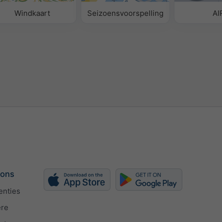
Windkaart
Seizoensvoorspelling
AI
 ons
enties
ère