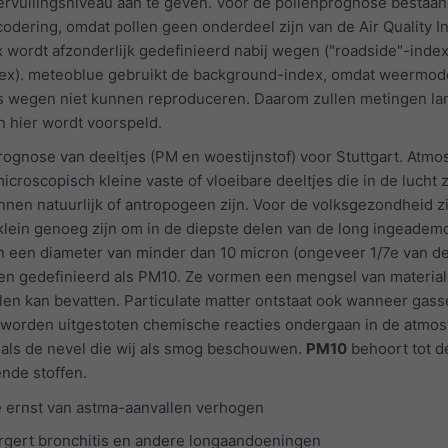
rvuilingsniveau aan te geven. Voor de pollenprognose bestaan
urcodering, omdat pollen geen onderdeel zijn van de Air Quality I
x wordt afzonderlijk gedefinieerd nabij wegen ("roadside"-index
ex). meteoblue gebruikt de background-index, omdat weermod
ngs wegen niet kunnen reproduceren. Daarom zullen metingen l
n hier wordt voorspeld.
ognose van deeltjes (PM en woestijnstof) voor Stuttgart. Atmo
microscopisch kleine vaste of vloeibare deeltjes die in de lucht
nen natuurlijk of antropogeen zijn. Voor de volksgezondheid zi
lein genoeg zijn om in de diepste delen van de long ingeademd
 een diameter van minder dan 10 micron (ongeveer 1/7e van de
en gedefinieerd als PM10. Ze vormen een mengsel van material
talen kan bevatten. Particulate matter ontstaat ook wanneer gass
 worden uitgestoten chemische reacties ondergaan in de atmos
r als de nevel die wij als smog beschouwen.
PM10
behoort tot d
ende stoffen.
e ernst van astma-aanvallen verhogen
rgert bronchitis en andere longaandoeningen