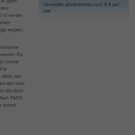
 er geen
Verwijder advertenties voor 9 € per
ndex-
jaar
) of verder
ellen
angs wegen
sferische
 zweven. De
jn vooral
 te
 dikte van
en dat rook,
en die door
feer. PM10
e meest