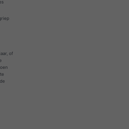
es
griep
aar, of
e
joen
te
 de
n