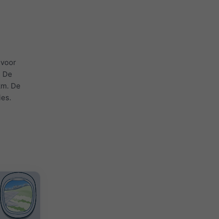
 voor
. De
km. De
ies.