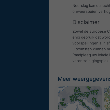
Neerslag kan de luch
onweersbuien verhoge
Disclaimer
Zowel de Europese Co
enig gebruik dat wor
voorspellingen zijn 
uitkomsten kunnen mo
Raadpleeg uw lokale l
verontreinigingspiek 
Meer weergegeven