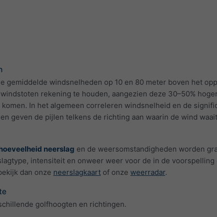
n
de gemiddelde windsnelheden op 10 en 80 meter boven het op
met windstoten rekening te houden, aangezien deze 30–50% hoge
 komen. In het algemeen correleren windsnelheid en de signifi
n geven de pijlen telkens de richting aan waarin de wind waait
hoeveelheid neerslag
en de weersomstandigheden worden gra
lagtype, intensiteit en onweer weer voor de in de voorspelling
bekijk dan onze
neerslagkaart
of onze
weerradar
.
te
schillende golfhoogten en richtingen.