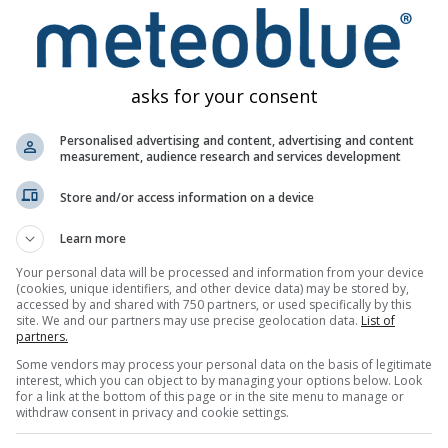
golfvorming is de wind
. Wind veroorzaakt beweging van waterd
blijven elkaar vervolgens voortstuwen. Als vuistregel geldt:
hoe
asks for your consent
id nemen de golven verschillende snelheden aan. Als snellere 
n en mogelijk de zogenaamde rogue waves.
Personalised advertising and content, advertising and content
measurement, audience research and services development
upt oplopende zeebodem ontmoet, kan hij plotseling naar vore
Store and/or access information on a device
reft
aflandige en aanlandige winden
. Deze duiden op de respe
nlandige winden van zee naar land. Sterke aanlandige winden k
Learn more
 geen golf nabij de kust genereren.
Your personal data will be processed and information from your device
(cookies, unique identifiers, and other device data) may be stored by,
enieten van situaties waarin sterke aanlandige winden enkel
accessed by and shared with 750 partners, or used specifically by this
nder deze omstandigheden zorgen lange swellgolven voor (relatie
site. We and our partners may use precise geolocation data.
List of
partners.
Some vendors may process your personal data on the basis of legitimate
interest, which you can object to by managing your options below. Look
for a link at the bottom of this page or in the site menu to manage or
golfperiode. Hoge golven met een korte periode (minder dan 10 
withdraw consent in privacy and cookie settings.
er. Korte periodes zijn typisch voor windgolven die worden geg