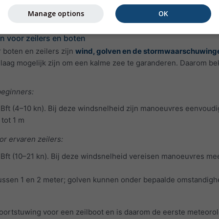
 surfen hebben meestal een lange periode, zoals doorgaans het
Manage options
OK
e gewenst.
 voor zeilers en boten
 boten en zeilers zijn
wind, golven en de stormwaarschuwinge
laag mogelijk zijn om een kalme zee te garanderen. Daarom bek
beginners:
Bft (4–10 kn). Bij deze windsnelheid zijn manoeuvres eenvoudi
 tot 1 m
r ervaren zeilers:
Bft (10–21 kn). Bij deze windsnelheid vereisen manoeuvres meer
 tussen 1 en 2 meter; golven kunnen onder bepaalde omstandig
ortstuwing voor een zeilboot en is daarom de eerste meteorol