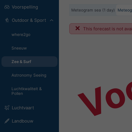
Voorspelling
Meteogram sea (1 day)
Meteog
Outdoor & Sport
Vo
This forecast is not ava
where2go
Sneeuw
Zee & Surf
Astronomy Seeing
Luchtkwaliteit &
Pollen
Luchtvaart
Landbouw