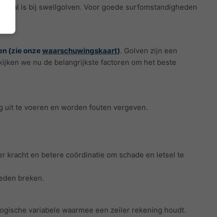
 geval is bij swellgolven. Voor goede surfomstandigheden
n (zie onze
waarschuwingskaart
)
. Golven zijn een
ijken we nu de belangrijkste factoren om het beste
g uit te voeren en worden fouten vergeven.
 kracht en betere coördinatie om schade en letsel te
heden breken.
ogische variabele waarmee een zeiler rekening houdt.