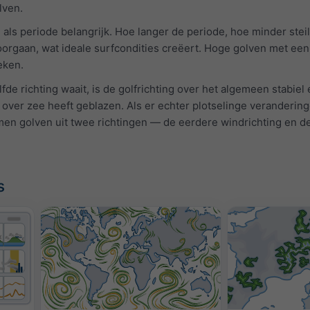
lven.
 als periode belangrijk. Hoe langer de periode, hoe minder ste
orgaan, wat ideale surfcondities creëert. Hoge golven met een
eken.
elfde richting waait, is de golfrichting over het algemeen stabie
over zee heeft geblazen. Als er echter plotselinge veranderin
omen golven uit twee richtingen — de eerdere windrichting en d
s