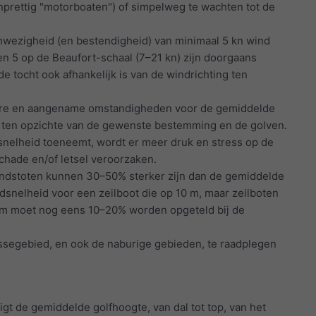
onprettig "motorboaten") of simpelweg te wachten tot de
aanwezigheid (en bestendigheid) van minimaal 5 kn wind
n 5 op de Beaufort-schaal (7–21 kn) zijn doorgaans
 tocht ook afhankelijk is van de windrichting ten
sbare en aangename omstandigheden voor de gemiddelde
ing ten opzichte van de gewenste bestemming en de golven.
snelheid toeneemt, wordt er meer druk en stress op de
chade en/of letsel veroorzaken.
indstoten kunnen 30–50% sterker zijn dan de gemiddelde
snelheid voor een zeilboot die op 10 m, maar zeilboten
 m moet nog eens 10–20% worden opgeteld bij de
essegebied, en ook de naburige gebieden, te raadplegen
gt de gemiddelde golfhoogte, van dal tot top, van het