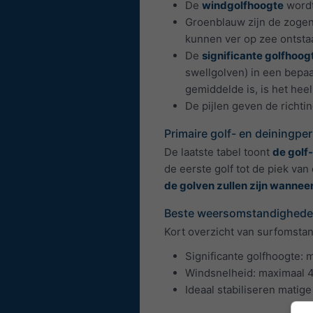
De
windgolfhoogte
wordt
Groenblauw zijn de zog
kunnen ver op zee ontstaa
De
significante golfhoog
swellgolven) in een bepa
gemiddelde is, is het hee
De pijlen geven de richt
Primaire golf- en deiningpe
De laatste tabel toont
de golf
de eerste golf tot de piek van
de golven zullen zijn wannee
Beste weersomstandigheden
Kort overzicht van surfomsta
Significante golfhoogte: 
Windsnelheid: maximaal 
Ideaal stabiliseren matig