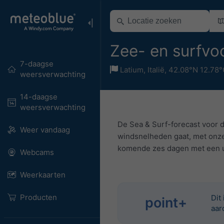
Zee- en surfvo
7-daagse
Latium
,
Italië
,
42.08°N 12.78°
weersverwachting
14-daagse
weersverwachting
De Sea & Surf-forecast voor d
Weer vandaag
windsnelheden gaat, met onze 
komende zes dagen met een uu
Webcams
Weerkaarten
Producten
Dit
point+
aar