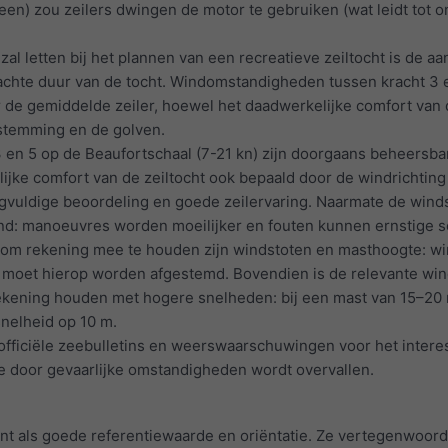
een) zou zeilers dwingen de motor te gebruiken (wat leidt tot 
 zal letten bij het plannen van een recreatieve zeiltocht is de 
chte duur van de tocht. Windomstandigheden tussen kracht 3 e
 de gemiddelde zeiler, hoewel het daadwerkelijke comfort van de
stemming en de golven.
3 en 5 op de Beaufortschaal (7-21 kn) zijn doorgaans beheer
elijke comfort van de zeiltocht ook bepaald door de windricht
gvuldige beoordeling en goede zeilervaring. Naarmate de wind
end: manoeuvres worden moeilijker en fouten kunnen ernstige s
r om rekening mee te houden zijn windstoten en masthoogte: w
 moet hierop worden afgestemd. Bovendien is de relevante wind
kening houden met hogere snelheden: bij een mast van 15–20
nelheid op 10 m.
e officiële zeebulletins en weerswaarschuwingen voor het inter
e door gevaarlijke omstandigheden wordt overvallen.
ent als goede referentiewaarde en oriëntatie. Ze vertegenwoordi