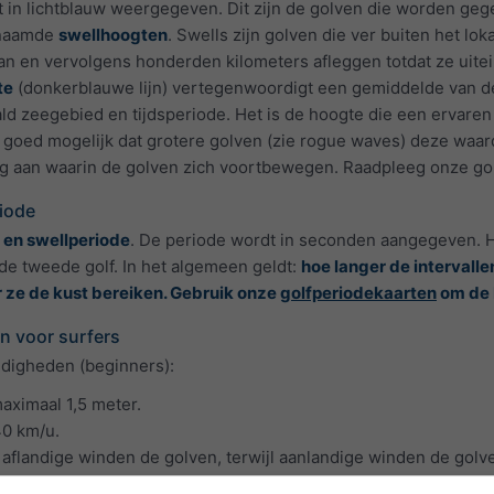
 in lichtblauw weergegeven. Dit zijn de golven die worden geg
enaamde
swellhoogten
. Swells zijn golven die ver buiten het 
n en vervolgens honderden kilometers afleggen totdat ze uitein
te
(donkerblauwe lijn) vertegenwoordigt een gemiddelde van de 
ald zeegebied en tijdsperiode. Het is de hoogte die een ervar
l goed mogelijk dat grotere golven (zie rogue waves) deze waar
ing aan waarin de golven zich voortbewegen. Raadpleeg onze gol
riode
- en swellperiode
. De periode wordt in seconden aangegeven. Het
 de tweede golf. In het algemeen geldt:
hoe langer de intervall
r ze de kust bereiken. Gebruik onze
golfperiodekaarten
om de 
 voor surfers
ndigheden (beginners):
maximaal 1,5 meter.
40 km/u.
e aflandige winden de golven, terwijl aanlandige winden de gol