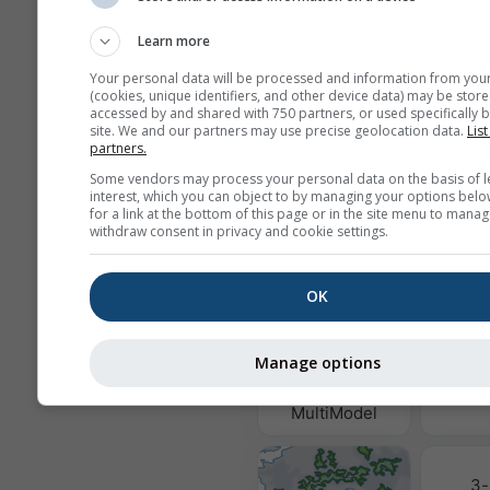
Learn more
Wij delen uw e-mailadres niet met
Your personal data will be processed and information from you
zoals beschreven in onze
privacyv
(cookies, unique identifiers, and other device data) may be store
Door gebruik te maken van de die
accessed by and shared with 750 partners, or used specifically b
meteoblue gaat u akkoord met on
site. We and our partners may use precise geolocation data.
List
algemene voorwaarden
. Uw e-mai
partners.
kan ook worden gebruikt voor and
Some vendors may process your personal data on the basis of l
meteoblue-diensten.
interest, which you can object to by managing your options belo
for a link at the bottom of this page or in the site menu to manag
withdraw consent in privacy and cookie settings.
Meer weergegevens
OK
Luchtkw
Manage options
Po
MultiModel
3-