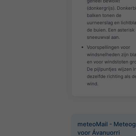
geheel bewolkt
(donkergrijs). Donker
balken tonen de
uurneerslag en lichtb
de buien. Een asterisk
sneeuwval aan.
Voorspellingen voor
windsnelheden zijn bl
en voor windstoten gr
De pijlpuntjes wijzen i
dezelfde richting als d
wind.
meteoMail - Meteo
voor Ávanuorri