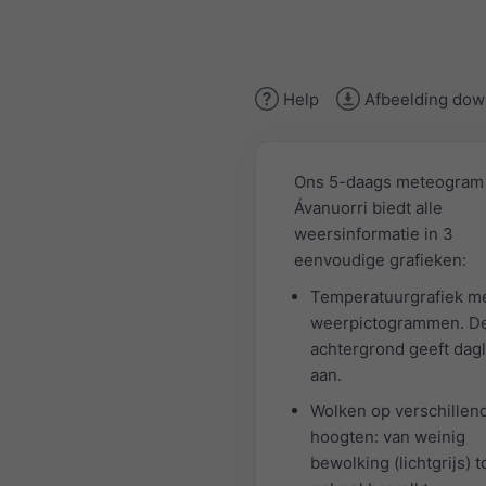
Help
Afbeelding dow
Ons 5-daags meteogram
Ávanuorri biedt alle
weersinformatie in 3
eenvoudige grafieken:
Temperatuurgrafiek m
weerpictogrammen. De
achtergrond geeft dagl
aan.
Wolken op verschillen
hoogten: van weinig
bewolking (lichtgrijs) t