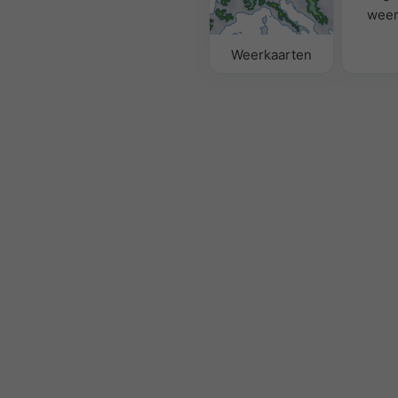
weer
Weerkaarten