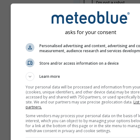
asks for your consent
Personalised advertising and content, advertising and c
measurement, audience research and services develop
Wij delen uw e-mailadres niet met
Store and/or access information on a device
zoals beschreven in onze
privacyv
Door gebruik te maken van de die
Learn more
meteoblue gaat u akkoord met on
algemene voorwaarden
. Uw e-mai
Your personal data will be processed and information from you
kan ook worden gebruikt voor and
(cookies, unique identifiers, and other device data) may be store
meteoblue-diensten.
accessed by and shared with 750 partners, or used specifically b
site. We and our partners may use precise geolocation data.
List
partners.
Some vendors may process your personal data on the basis of l
Meer weergegevens
interest, which you can object to by managing your options belo
for a link at the bottom of this page or in the site menu to manag
withdraw consent in privacy and cookie settings.
whe