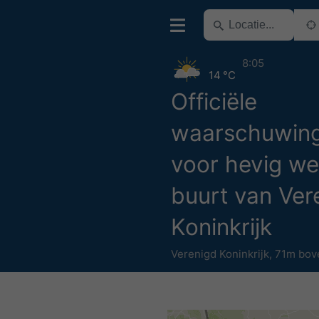
8:05
14 °C
Officiële
waarschuwin
voor hevig we
buurt van Ver
Koninkrijk
Verenigd Koninkrijk
,
71m bov