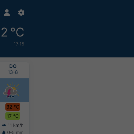
2 °C
17:15
DO
VR
ZA
ZO
13-8
14-8
15-8
16-8
32 °C
31 °C
31 °C
31 °C
17 °C
15 °C
17 °C
17 °C
11 km/h
16 km/h
10 km/h
10 km/h
0-5 mm
-
-
-