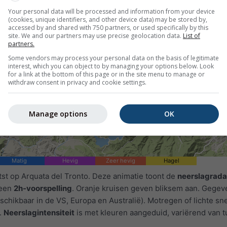
Your personal data will be processed and information from your device
(cookies, unique identifiers, and other device data) may be stored by,
accessed by and shared with 750 partners, or used specifically by this
site. We and our partners may use precise geolocation data.
List of
partners.
Some vendors may process your personal data on the basis of legitimate
interest, which you can object to by managing your options below. Look
for a link at the bottom of this page or in the site menu to manage or
withdraw consent in privacy and cookie settings.
Manage options
OK
Matig
Hevig
Zeer hevig
Hagel
tst op Arquata del Tronto. Deze animatie toont de
neerslagrada
 een
2h-voorspelling
. Oranje kruisen geven bliksem aan. Gegev
schikbaar in de VS, Europa en Australië). Motregen of lichte s
.
Neerslagintensiteit
is met kleuren aangeduid, variërend van t