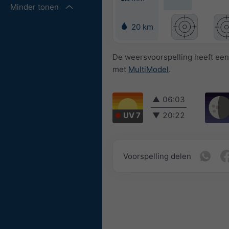
Minder tonen
20 km
De weersvoorspelling heeft een
met
MultiModel
.
▲
06:03
UV 7
▼
20:22
Voorspelling delen