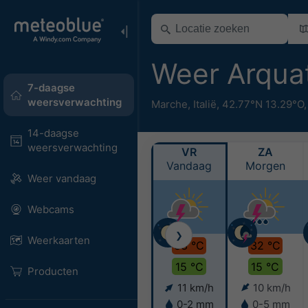
Weer Arqua
7-daagse
weersverwachting
Marche
,
Italië
,
42.77°N 13.29°O
14-daagse
weersverwachting
VR
ZA
Vandaag
Morgen
Weer vandaag
Webcams
❯
Weerkaarten
33 °C
32 °C
15 °C
15 °C
Producten
11 km/h
10 km/h
0-2 mm
0-5 mm