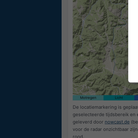
Motregen
Licht
De locatiemarkering is geplaa
geselecteerde tijdsbereik en
geleverd door
nowcast.de
(be
voor de radar onzichtbaar zijn
rood.