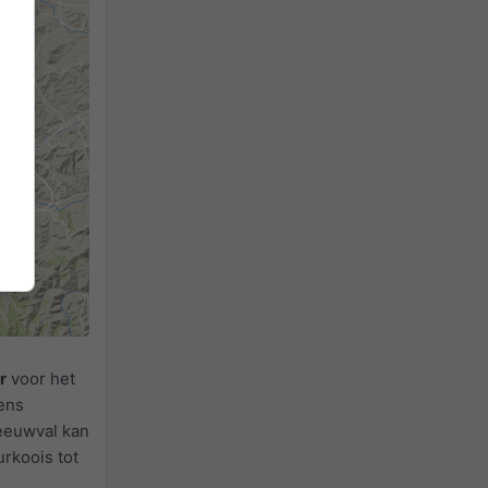
r
voor het
ens
neeuwval kan
urkoois tot