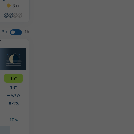
8 u
8 u
8 u
8 u
3h
1h
16°
16°
WZW
9-23
-
10%