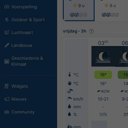
9 u
8 u
Voorspelling
Outdoor & Sport
vrijdag
-
3h
Luchtvaart
03
00
06
Landbouw
Geschiedenis &
Klimaat
°C
16°
15
°C
16°
14
Widgets
WZW
W
Nieuws
km/h
10-21
9-
mm
-
-
Community
%
10%
0
mm