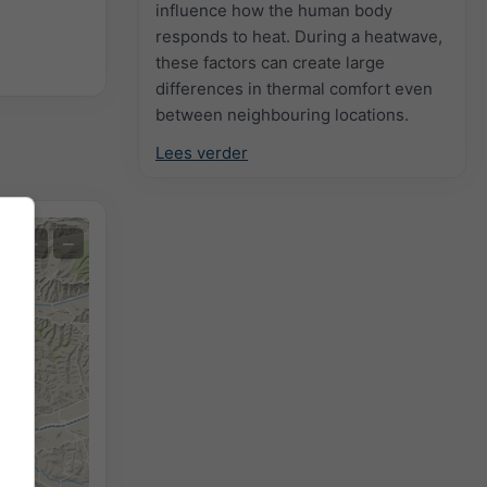
influence how the human body
responds to heat. During a heatwave,
these factors can create large
differences in thermal comfort even
between neighbouring locations.
Lees verder
+
−