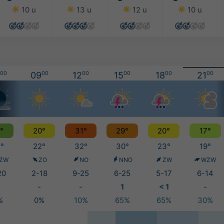
10 u
13 u
12 u
10 u
00
09
00
12
00
15
00
18
00
21
00
°
20°
31°
29°
20°
17°
°
22°
32°
30°
23°
19°
ZW
ZO
NO
NNO
ZW
WZW
20
2-18
9-25
6-25
5-17
6-14
-
-
1
< 1
-
%
0%
10%
65%
65%
30%