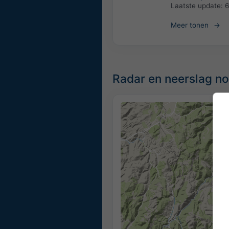
Laatste update:
6
Meer tonen
Radar en neerslag now