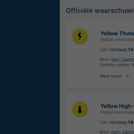
Officiële waarschuw
Yellow Thund
Matige weerswa
Van
Vandaag
14
Bron:
Italy: Cent
Laatste update:
6
Meer tonen
Yellow High-
Matige weerswa
Van
Vandaag
14
Bron:
Italy: Cent