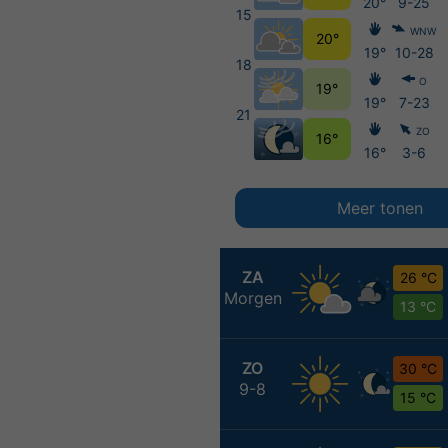
20°
9-25
15
WNW
20°
19°
10-28
18
O
19°
19°
7-23
21
ZO
16°
16°
3-6
Meer tonen
ZA
26 °C
Morgen
13 °C
ZO
30 °C
9-8
15 °C