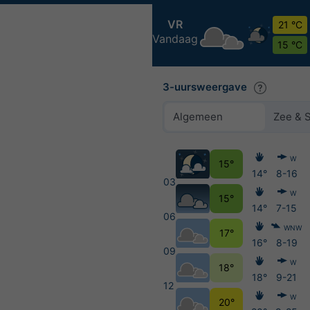
VR
21 °C
Vandaag
15 °C
3-uursweergave
Algemeen
Zee & 
W
15°
14°
8-16
03
W
15°
14°
7-15
06
WNW
17°
16°
8-19
09
W
18°
18°
9-21
12
W
20°