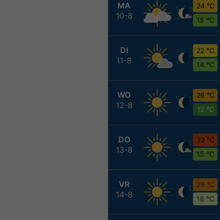
MA
24 °C
10-8
15 °C
DI
22 °C
11-8
14 °C
WO
26 °C
12-8
12 °C
DO
32 °C
13-8
15 °C
VR
29 °C
14-8
18 °C