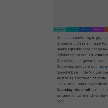
Motregen
Licht
Matig
Hevig
De locatiemarkering is geplaa
Groningen. Deze animatie too
neerslagradar
voor het gesel
tijdsbereik en een
2h-voorspe
Oranje kruisen geven bliksem
Gegevens geleverd door
nowc
(beschikbaar in de VS, Europa
Australië). Motregen of licht
kan voor de radar onzichtbaar 
Neerslagintensiteit
is met kl
aangeduid, variërend van turk
rood.