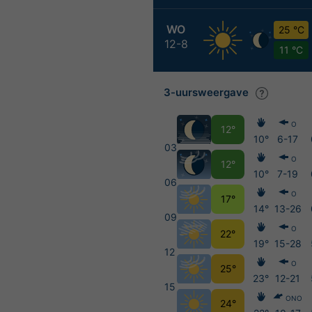
WO
25 °C
12-8
11 °C
3-uursweergave
O
12°
10°
6-17
03
O
12°
10°
7-19
06
O
17°
14°
13-26
09
O
22°
19°
15-28
12
O
25°
23°
12-21
15
ONO
24°