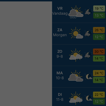
VR
19 °C
Vandaag
13 °C
ZA
26 °C
Morgen
12 °C
ZO
30 °C
9-8
14 °C
MA
24 °C
10-8
14 °C
DI
22 °C
11-8
12 °C