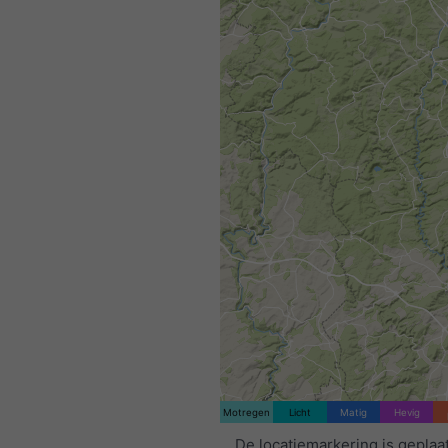
Motregen
Licht
Matig
Hevig
De locatiemarkering is geplaa