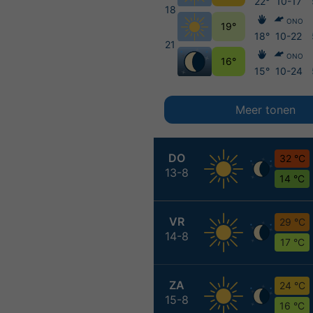
22°
10-17
18
ONO
19°
18°
10-22
21
ONO
16°
15°
10-24
Meer tonen
DO
32 °C
13-8
14 °C
VR
29 °C
14-8
17 °C
ZA
24 °C
15-8
16 °C