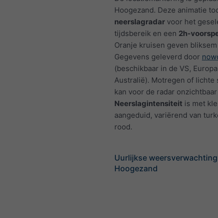
Hoogezand. Deze animatie to
neerslagradar
voor het gesel
tijdsbereik en een
2h-voorspe
Oranje kruisen geven bliksem
Gegevens geleverd door
nowc
(beschikbaar in de VS, Europa
Australië). Motregen of licht
kan voor de radar onzichtbaar 
Neerslagintensiteit
is met kl
aangeduid, variërend van turk
rood.
Uurlijkse weersverwachting
Hoogezand