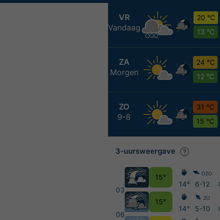
VR
20 °C
Vandaag
13 °C
ZA
24 °C
Morgen
12 °C
ZO
31 °C
9-8
15 °C
3-uursweergave
OZO
15°
14°
6-12
03
ZO
15°
14°
5-10
06