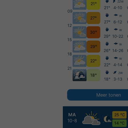
ZZW
21°
21°
4-10
09
W
27°
27°
6-12
12
W
30°
29°
10-22
15
W
29°
26°
14-26
18
W
22°
22°
4-14
21
ZW
18°
18°
3-13
Meer tonen
MA
25 °C
10-8
14 °C