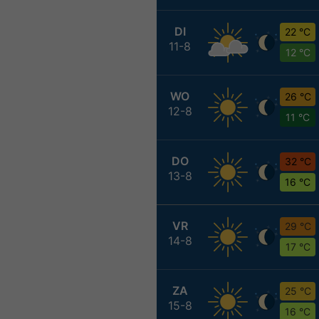
DI
22 °C
11-8
12 °C
WO
26 °C
12-8
11 °C
DO
32 °C
13-8
16 °C
VR
29 °C
14-8
17 °C
ZA
25 °C
15-8
16 °C