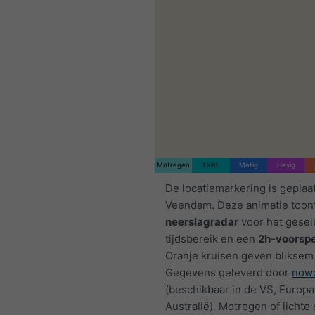
Motregen
Licht
Matig
Hevig
De locatiemarkering is geplaa
Veendam. Deze animatie toon
neerslagradar
voor het gesel
tijdsbereik en een
2h-voorspe
Oranje kruisen geven bliksem
Gegevens geleverd door
nowc
(beschikbaar in de VS, Europa
Australië). Motregen of licht