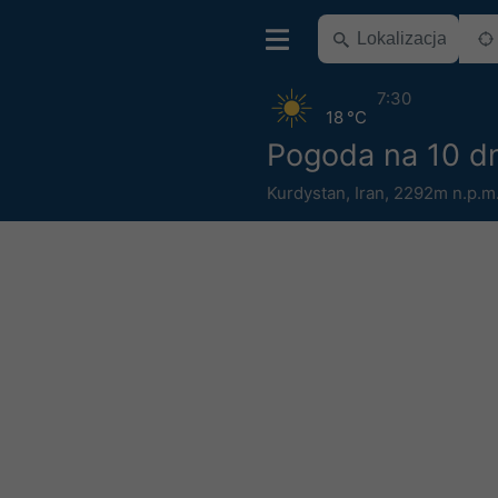
7:30
18 °C
Pogoda na 10 dn
Kurdystan
,
Iran
,
2292m n.p.m