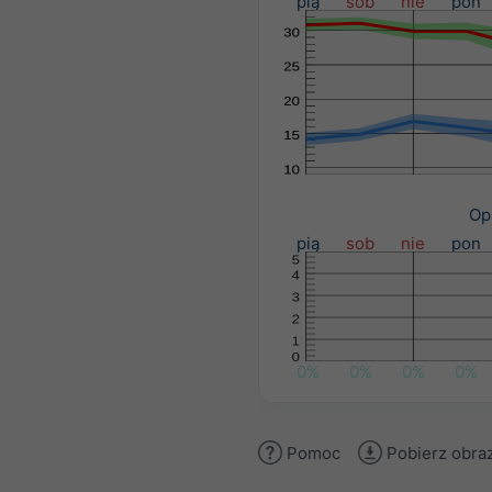
pią
sob
nie
pon
Op
pią
sob
nie
pon
0%
0%
0%
0%
Pomoc
Pobierz obra