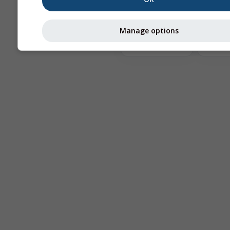
Te
Manage options
Astronomy
Seeing