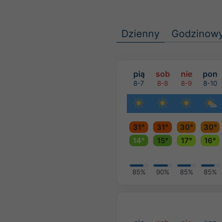
Dzienny
Godzinow
pią
sob
nie
pon
8-7
8-8
8-9
8-10
31°
31°
30°
30°
14°
15°
17°
16°
85%
90%
85%
85%