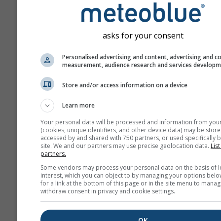
Prognoza tworzona jest p
użyciu modeli „ensemble”
się kilka przebiegów mod
asks for your consent
różnymi parametrami
początkowymi, aby dokład
Personalised advertising and content, advertising and c
oszacować przewidywaln
measurement, audience research and services develop
prognozy.
Store and/or access information on a device
Learn more
Więcej danych pogodowyc
Your personal data will be processed and information from you
(cookies, unique identifiers, and other device data) may be store
accessed by and shared with 750 partners, or used specifically b
site. We and our partners may use precise geolocation data.
Mult
List
partners.
ens
Some vendors may process your personal data on the basis of l
interest, which you can object to by managing your options belo
Prognoza
for a link at the bottom of this page or in the site menu to manag
sezonowa
withdraw consent in privacy and cookie settings.
OK