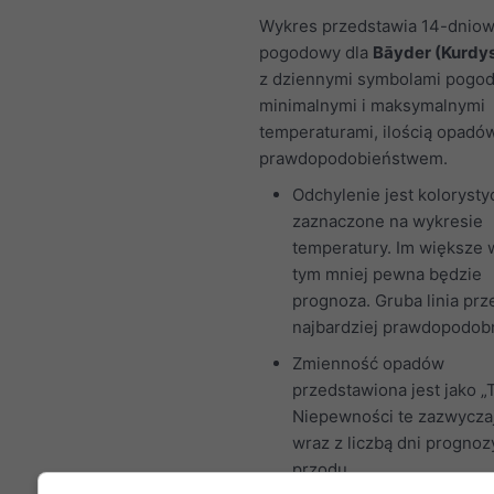
Wykres przedstawia 14-dniow
pogodowy dla
Bāyder (Kurdys
z dziennymi symbolami pogod
minimalnymi i maksymalnymi
temperaturami, ilością opadów
prawdopodobieństwem.
Odchylenie jest kolorysty
zaznaczone na wykresie
temperatury. Im większe 
tym mniej pewna będzie
prognoza. Gruba linia prz
najbardziej prawdopodobn
Zmienność opadów
przedstawiona jest jako „T
Niepewności te zazwycza
wraz z liczbą dni prognoz
przodu.