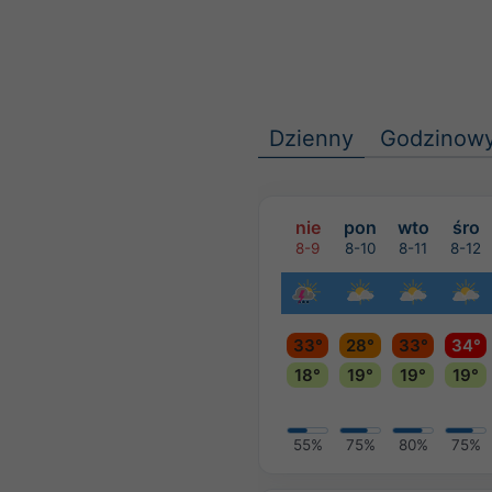
Dzienny
Godzinow
nie
pon
wto
śro
8-9
8-10
8-11
8-12
33°
28°
33°
34°
18°
19°
19°
19°
55%
75%
80%
75%