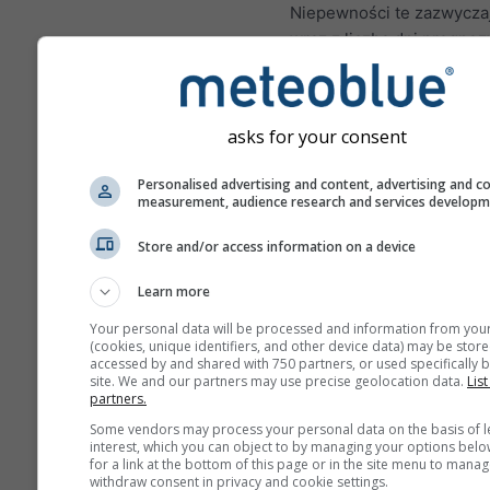
Niepewności te zazwycza
wraz z liczbą dni prognoz
przodu.
Prognoza tworzona jest p
użyciu modeli „ensemble”
asks for your consent
się kilka przebiegów mod
różnymi parametrami
Personalised advertising and content, advertising and c
measurement, audience research and services develop
początkowymi, aby dokład
oszacować przewidywaln
Store and/or access information on a device
prognozy.
Learn more
Your personal data will be processed and information from you
Więcej danych pogodowyc
(cookies, unique identifiers, and other device data) may be store
accessed by and shared with 750 partners, or used specifically b
site. We and our partners may use precise geolocation data.
List
partners.
Mult
Some vendors may process your personal data on the basis of l
ens
interest, which you can object to by managing your options belo
for a link at the bottom of this page or in the site menu to manag
withdraw consent in privacy and cookie settings.
Prognoza