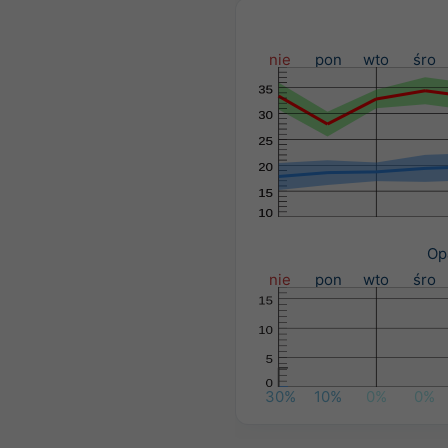
nie
pon
wto
śro
Op
nie
pon
wto
śro
30%
10%
0%
0%