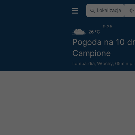
9:35
26 °C
Pogoda na 10 dn
Campione
Lombardia
,
Włochy
,
65m n.p.