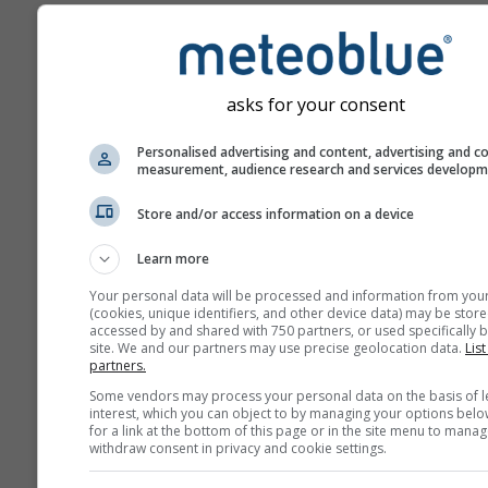
przodu.
Prognoza tworzona jest p
użyciu modeli „ensemble”
asks for your consent
się kilka przebiegów mod
różnymi parametrami
Personalised advertising and content, advertising and c
początkowymi, aby dokład
measurement, audience research and services develop
oszacować przewidywaln
prognozy.
Store and/or access information on a device
Learn more
Więcej danych pogodowyc
Your personal data will be processed and information from you
(cookies, unique identifiers, and other device data) may be store
accessed by and shared with 750 partners, or used specifically b
site. We and our partners may use precise geolocation data.
List
Mult
partners.
ens
Some vendors may process your personal data on the basis of l
interest, which you can object to by managing your options belo
for a link at the bottom of this page or in the site menu to manag
Prognoza
withdraw consent in privacy and cookie settings.
sezonowa