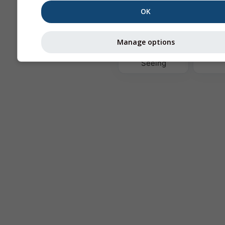
OK
Te
Manage options
Astronomy
Seeing