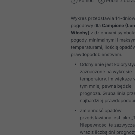
Pomoc
Pobierz obra
Wykres przedstawia 14-dniow
pogodowy dla
Campione (Lom
Włochy)
z dziennymi symbol
pogody, minimalnymi i maksy
temperaturami, ilością opadów
prawdopodobieństwem.
Odchylenie jest kolorysty
zaznaczone na wykresie
temperatury. Im większe 
tym mniej pewna będzie
prognoza. Gruba linia prz
najbardziej prawdopodobn
Zmienność opadów
przedstawiona jest jako „T
Niepewności te zazwycza
wraz z liczbą dni prognoz