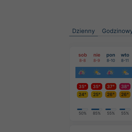
Dzienny
Godzinow
sob
nie
pon
wto
8-8
8-9
8-10
8-11
35°
35°
37°
38°
24°
25°
26°
26°
50%
85%
55%
55%