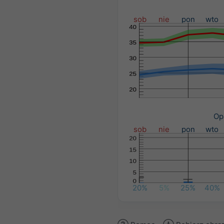
sob
nie
pon
wto
Op
sob
nie
pon
wto
20%
5%
25%
40%