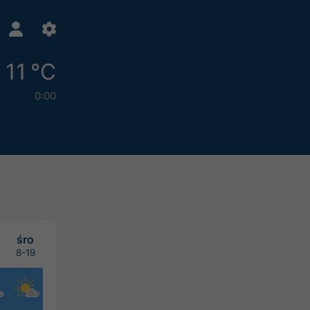
11 °C
0:00
śro
8-19