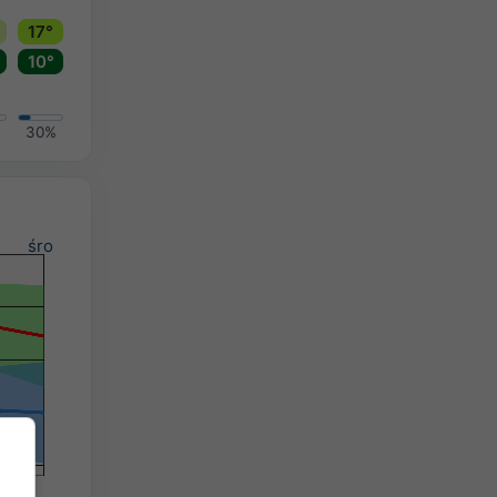
17°
10°
30%
śro