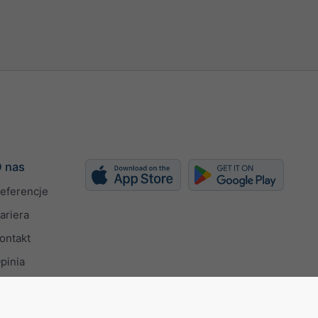
 nas
eferencje
ariera
ontakt
pinia