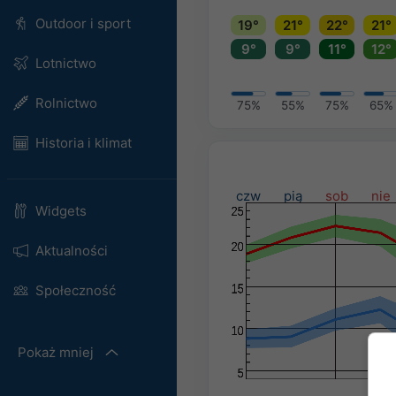
Outdoor i sport
19°
21°
22°
21°
9°
9°
11°
12°
Lotnictwo
Rolnictwo
75%
55%
75%
65%
Historia i klimat
czw
pią
sob
nie
Widgets
Aktualności
Społeczność
Pokaż mniej