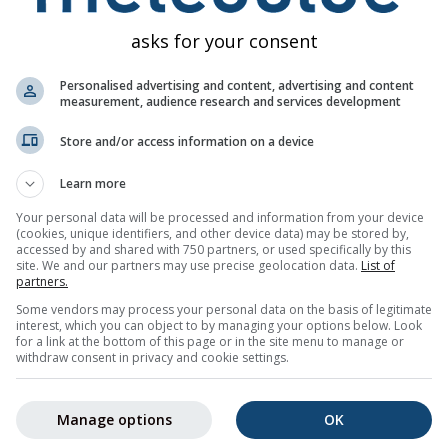
pady (mm) / Prawdopodobieństwo opadów (%)
asks for your consent
pon
wto
śro
czw
pią
sob
nie
pon
wto
Personalised advertising and content, advertising and content
measurement, audience research and services development
Store and/or access information on a device
Learn more
Your personal data will be processed and information from your device
25%
15%
20%
25%
35%
25%
10%
30%
30
(cookies, unique identifiers, and other device data) may be stored by,
accessed by and shared with 750 partners, or used specifically by this
site. We and our partners may use precise geolocation data.
List of
z
partners.
Some vendors may process your personal data on the basis of legitimate
interest, which you can object to by managing your options below. Look
wy trend pogodowy dla
Serra Campos do Jordão (São Paulo, Bra
for a link at the bottom of this page or in the site menu to manage or
withdraw consent in privacy and cookie settings.
minimalnymi i maksymalnymi temperaturami, ilością opadów or
ycznie zaznaczone na wykresie temperatury. Im większe wahania
Manage options
OK
oza. Gruba linia przedstawia najbardziej prawdopodobny trend