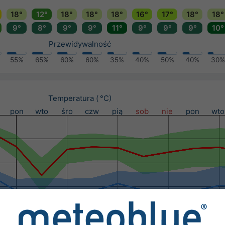
18°
12°
18°
18°
18°
16°
17°
18°
18°
9°
8°
9°
9°
11°
9°
9°
9°
10°
Przewidywalność
55%
65%
60%
60%
35%
40%
50%
40%
30%
Temperatura ( °C)
pon
wto
śro
czw
pią
sob
nie
pon
wto