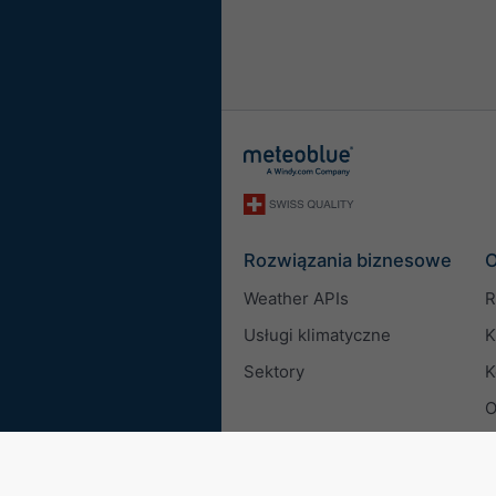
Rozwiązania biznesowe
O
Weather APIs
R
Usługi klimatyczne
K
Sektory
K
O