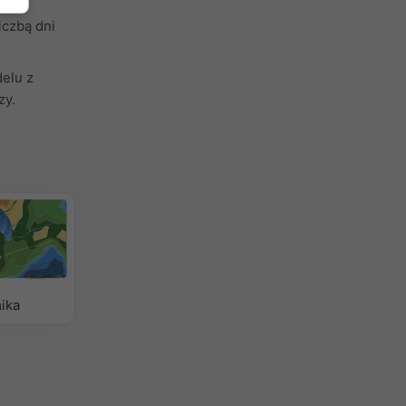
iczbą dni
delu z
zy.
ika