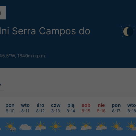
dni Serra Campos do
 45.5°W,
1840m n.p.m.
y
pon
wto
śro
czw
pią
sob
nie
pon
wto
8-10
8-11
8-12
8-13
8-14
8-15
8-16
8-17
8-18