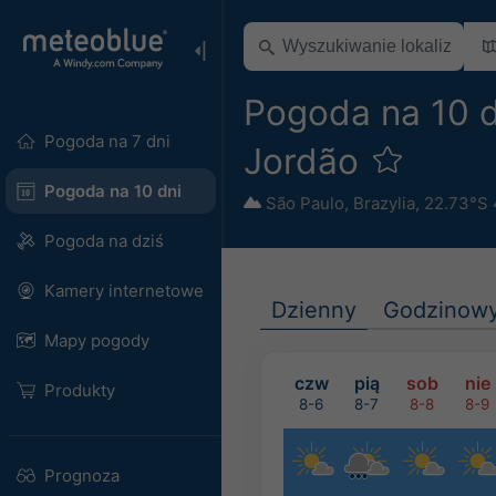
Pogoda na 10 
Pogoda na 7 dni
Jordão
Pogoda na 10 dni
São Paulo
,
Brazylia
,
22.73°S
Pogoda na dziś
Kamery internetowe
Dzienny
Godzinow
Mapy pogody
czw
pią
sob
nie
Produkty
8-6
8-7
8-8
8-9
Prognoza