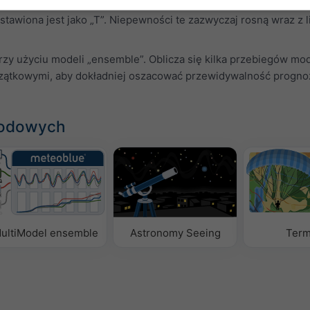
awiona jest jako „T”. Niepewności te zazwyczaj rosną wraz z l
rzy użyciu modeli „ensemble”. Oblicza się kilka przebiegów mo
zątkowymi, aby dokładniej oszacować przewidywalność progno
godowych
ultiModel ensemble
Astronomy Seeing
Term