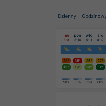
Dzienny
Godzinow
nie
pon
wto
śro
8-9
8-10
8-11
8-12
31°
35°
25°
27°
13°
19°
14°
11°
90%
65%
75%
80%