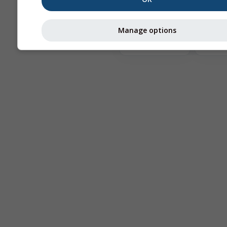
Te
Manage options
Astronomy
Seeing