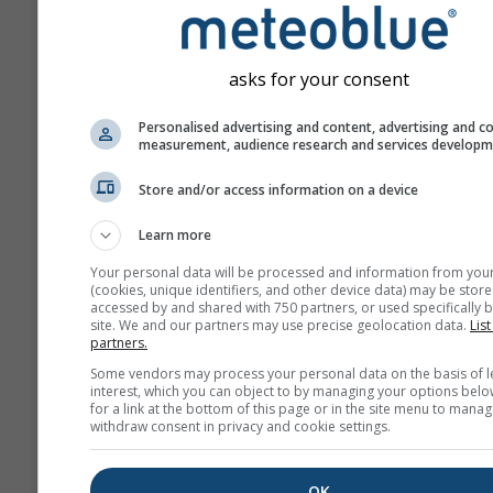
Prognoza tworzona jest p
użyciu modeli „ensemble”
się kilka przebiegów mod
asks for your consent
różnymi parametrami
początkowymi, aby dokład
Personalised advertising and content, advertising and c
oszacować przewidywaln
measurement, audience research and services develop
prognozy.
Store and/or access information on a device
Learn more
Więcej danych pogodowyc
Your personal data will be processed and information from you
(cookies, unique identifiers, and other device data) may be store
accessed by and shared with 750 partners, or used specifically b
site. We and our partners may use precise geolocation data.
Mult
List
partners.
ens
Some vendors may process your personal data on the basis of l
interest, which you can object to by managing your options belo
Prognoza
for a link at the bottom of this page or in the site menu to manag
sezonowa
withdraw consent in privacy and cookie settings.
OK