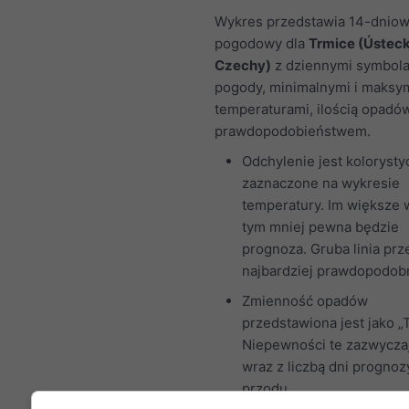
Wykres przedstawia 14-dniow
pogodowy dla
Trmice (Ústeck
Czechy)
z dziennymi symbol
pogody, minimalnymi i maksy
temperaturami, ilością opadów
prawdopodobieństwem.
Odchylenie jest kolorysty
zaznaczone na wykresie
temperatury. Im większe 
tym mniej pewna będzie
prognoza. Gruba linia prz
najbardziej prawdopodobn
Zmienność opadów
przedstawiona jest jako „T
Niepewności te zazwycza
wraz z liczbą dni prognoz
przodu.