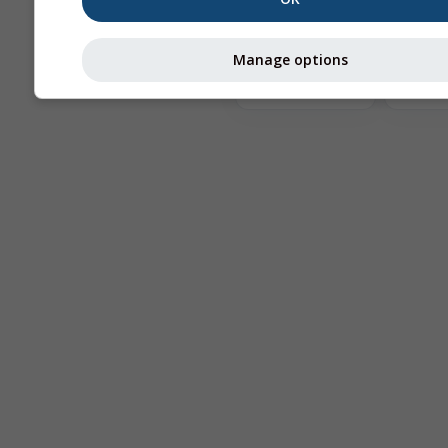
Te
Manage options
Astronomy
Seeing