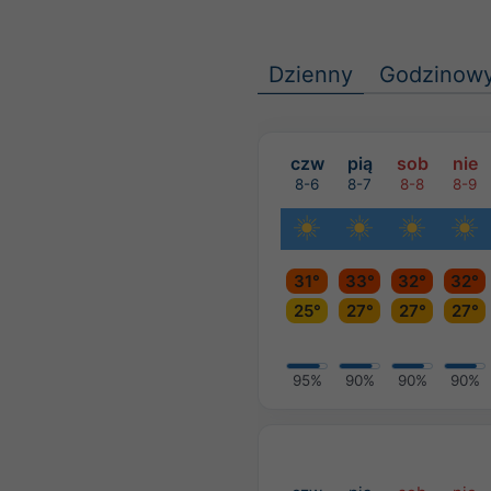
Dzienny
Godzinow
czw
pią
sob
nie
8-6
8-7
8-8
8-9
31°
33°
32°
32°
25°
27°
27°
27°
95%
90%
90%
90%