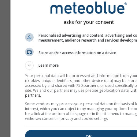
Prognoza tworzona jest p
użyciu modeli „ensemble”
się kilka przebiegów mod
asks for your consent
różnymi parametrami
początkowymi, aby dokład
Personalised advertising and content, advertising and c
oszacować przewidywaln
measurement, audience research and services develop
prognozy.
Store and/or access information on a device
Learn more
Więcej danych pogodowyc
Your personal data will be processed and information from you
(cookies, unique identifiers, and other device data) may be store
accessed by and shared with 750 partners, or used specifically b
site. We and our partners may use precise geolocation data.
Mult
List
partners.
ens
Some vendors may process your personal data on the basis of l
interest, which you can object to by managing your options belo
Prognoza
for a link at the bottom of this page or in the site menu to manag
sezonowa
withdraw consent in privacy and cookie settings.
OK