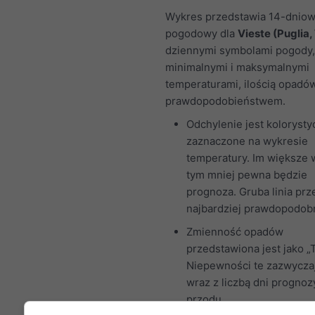
Wykres przedstawia 14-dniow
pogodowy dla
Vieste (Puglia
dziennymi symbolami pogody,
minimalnymi i maksymalnymi
temperaturami, ilością opadów
prawdopodobieństwem.
Odchylenie jest kolorysty
zaznaczone na wykresie
temperatury. Im większe 
tym mniej pewna będzie
prognoza. Gruba linia prz
najbardziej prawdopodobn
Zmienność opadów
przedstawiona jest jako „T
Niepewności te zazwycza
wraz z liczbą dni prognoz
przodu.