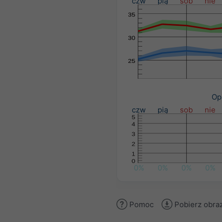
czw
pią
sob
nie
Op
czw
pią
sob
nie
0%
0%
0%
0%
Pomoc
Pobierz obra