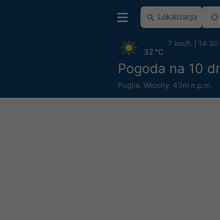
7 km/h
14:30
32 °C
Pogoda na 10 dn
Puglia
,
Włochy
,
43m n.p.m.