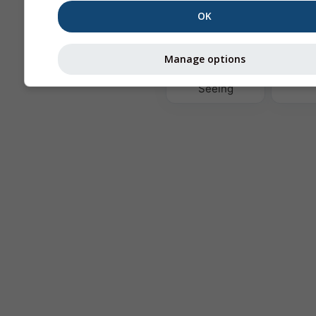
OK
Te
Manage options
Astronomy
Seeing