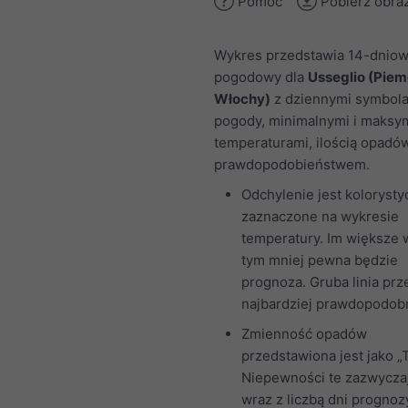
Pomoc
Pobierz obra
Wykres przedstawia 14-dniow
pogodowy dla
Usseglio (Piem
Włochy)
z dziennymi symbol
pogody, minimalnymi i maksy
temperaturami, ilością opadów
prawdopodobieństwem.
Odchylenie jest kolorysty
zaznaczone na wykresie
temperatury. Im większe 
tym mniej pewna będzie
prognoza. Gruba linia prz
najbardziej prawdopodobn
Zmienność opadów
przedstawiona jest jako „T
Niepewności te zazwycza
wraz z liczbą dni prognoz