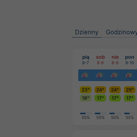
Dzienny
Godzinow
pią
sob
nie
pon
8-7
8-8
8-9
8-10
23°
24°
24°
25°
18°
17°
17°
17°
55%
55%
50%
55%