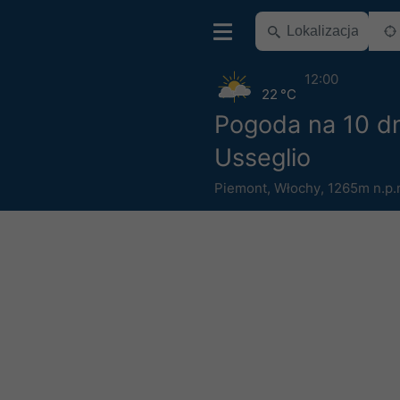
12:00
22 °C
Pogoda na 10 dn
Usseglio
Piemont
,
Włochy
,
1265m n.p.