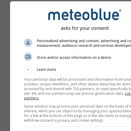
przodu.
Prognoza tworzona jest p
użyciu modeli „ensemble”
asks for your consent
się kilka przebiegów mod
różnymi parametrami
Personalised advertising and content, advertising and c
początkowymi, aby dokład
measurement, audience research and services develop
oszacować przewidywaln
prognozy.
Store and/or access information on a device
Learn more
Więcej danych pogodowyc
Your personal data will be processed and information from you
(cookies, unique identifiers, and other device data) may be store
accessed by and shared with 750 partners, or used specifically b
site. We and our partners may use precise geolocation data.
List
Mult
partners.
ens
Some vendors may process your personal data on the basis of l
interest, which you can object to by managing your options belo
for a link at the bottom of this page or in the site menu to manag
Prognoza
withdraw consent in privacy and cookie settings.
sezonowa