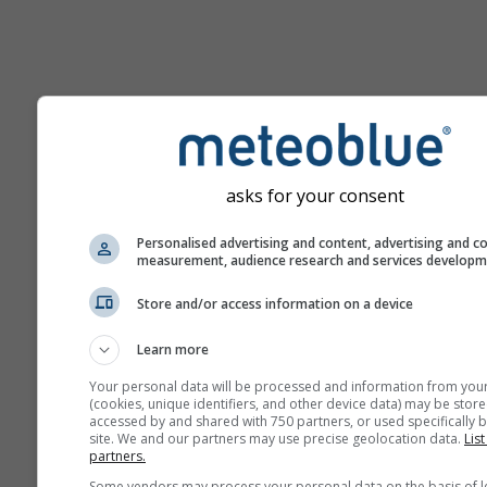
Pomoc
asks for your consent
Więcej danych pogodowyc
Personalised advertising and content, advertising and c
measurement, audience research and services develop
Ast
Store and/or access information on a device
Se
Learn more
Meteogramy
Your personal data will be processed and information from you
(cookies, unique identifiers, and other device data) may be store
accessed by and shared with 750 partners, or used specifically b
Stu
site. We and our partners may use precise geolocation data.
List
Sou
partners.
Some vendors may process your personal data on the basis of l