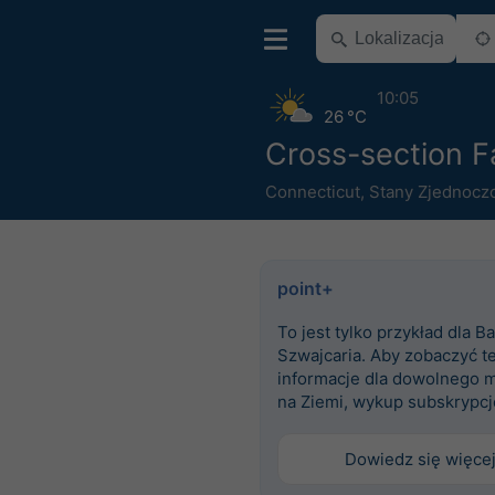
10:05
26 °C
Cross-section Fa
Connecticut
,
Stany Zjednocz
point+
To jest tylko przykład dla Ba
Szwajcaria. Aby zobaczyć t
informacje dla dowolnego m
na Ziemi, wykup subskrypcj
Dowiedz się więce