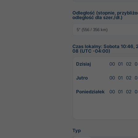
Odległość (stopnie, przybliż
odległość dla szer./dł.)
Czas lokalny: Sobota 10:46,
08 (UTC -04:00)
Dzisiaj
00
01
02
0
Jutro
00
01
02
0
Poniedziałek
00
01
02
0
Typ