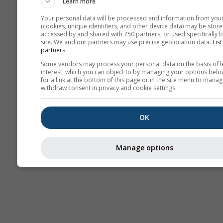
Learn more
AIR
Your personal data will be processed and information from you
(cookies, unique identifiers, and other device data) may be store
accessed by and shared with 750 partners, or used specifically b
site. We and our partners may use precise geolocation data.
List
partners.
Some vendors may process your personal data on the basis of l
interest, which you can object to by managing your options belo
for a link at the bottom of this page or in the site menu to manag
withdraw consent in privacy and cookie settings.
OK
Manage options