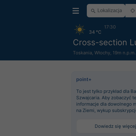
17:30
34 °C
Cross-section L
Toskania
,
Włochy
,
19m n.p.m.
point+
To jest tylko przykład dla Ba
Szwajcaria. Aby zobaczyć t
informacje dla dowolnego m
na Ziemi, wykup subskrypcj
Dowiedz się więce