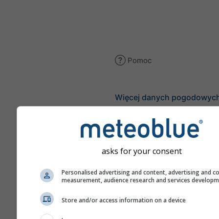
Pomoc
Więcej danych pogodowyc
Ast
Se
asks for your consent
Meteogramy
Personalised advertising and content, advertising and c
measurement, audience research and services develop
Stu
Store and/or access information on a device
Sou