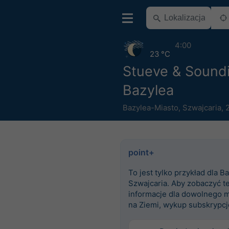
4:00
23 °C
Stueve & Sound
Bazylea
Bazylea-Miasto
,
Szwajcaria
,
point+
To jest tylko przykład dla Ba
Szwajcaria. Aby zobaczyć t
informacje dla dowolnego m
na Ziemi, wykup subskrypcj