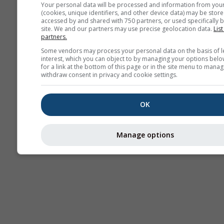
Your personal data will be processed and information from you
(cookies, unique identifiers, and other device data) may be store
Termika
accessed by and shared with 750 partners, or used specifically b
site. We and our partners may use precise geolocation data.
List
partners.
Some vendors may process your personal data on the basis of l
Traj
interest, which you can object to by managing your options belo
for a link at the bottom of this page or in the site menu to manag
withdraw consent in privacy and cookie settings.
Cross-section
OK
Manage options