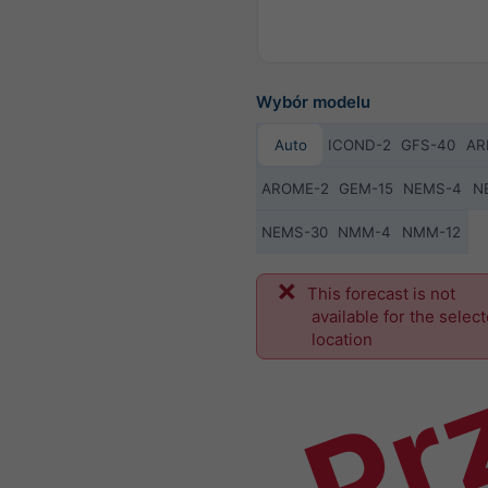
Wybór modelu
Auto
ICOND-2
GFS-40
AR
AROME-2
GEM-15
NEMS-4
N
NEMS-30
NMM-4
NMM-12
Pr
This forecast is not
available for the selec
location