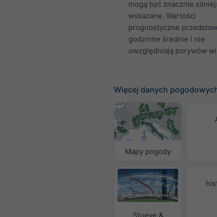
mogą być znacznie silniej
wskazane. Wartości
prognostyczne przedstaw
godzinne średnie i nie
uwzględniają porywów wi
Więcej danych pogodowyc
Mapy pogody
his
Stueve &