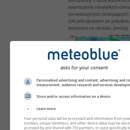
pióropuszy, z dużą wysokości
ewentualnie niewielkich chmu
konwekcyjnych rozwijających 
tym pióropuszem po południu,
pokazano na obrazku poniżej.
asks for your consent
Personalised advertising and content, advertising and c
measurement, audience research and services develop
To przykład doskonałych war
szybowania, które często wys
Store and/or access information on a device
Bitterwasser (Namibia), jedny
najlepszych miejsc do szybow
Learn more
świecie. Takie warunki nigdy 
Your personal data will be processed and information from you
pojawiają się w większości mie
(cookies, unique identifiers, and other device data) may be store
accessed by and shared with 750 partners, or used specifically b
dobre dni można znaleźć pod