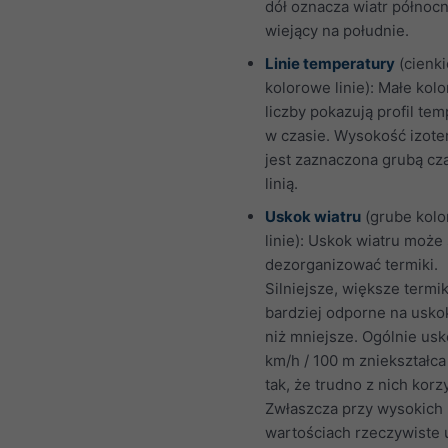
dół oznacza wiatr północ
wiejący na południe.
Linie temperatury
(cienki
kolorowe linie): Małe kol
liczby pokazują profil te
w czasie. Wysokość izote
jest zaznaczona grubą cz
linią.
Uskok wiatru
(grube kol
linie): Uskok wiatru może 
dezorganizować termiki.
Silniejsze, większe termik
bardziej odporne na usko
niż mniejsze. Ogólnie usk
km/h / 100 m zniekształca
tak, że trudno z nich korz
Zwłaszcza przy wysokich
wartościach rzeczywiste 