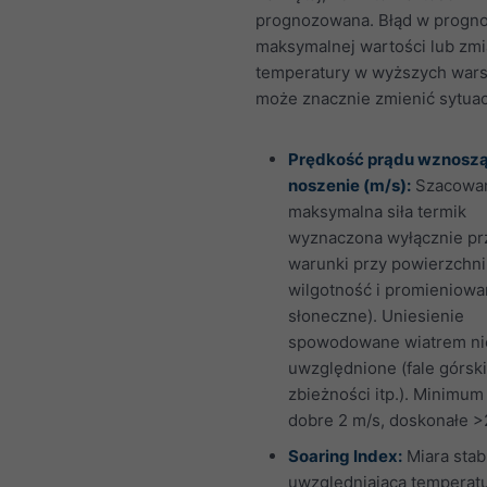
prognozowana. Błąd w progno
maksymalnej wartości lub zm
temperatury w wyższych war
może znacznie zmienić sytuac
Prędkość prądu wznoszą
noszenie (m/s):
Szacowa
maksymalna siła termik
wyznaczona wyłącznie pr
warunki przy powierzchni 
wilgotność i promieniowa
słoneczne). Uniesienie
spowodowane wiatrem nie
uwzględnione (fale górski
zbieżności itp.). Minimum 
dobre 2 m/s, doskonałe >
Soaring Index:
Miara stab
uwzględniająca temperatu