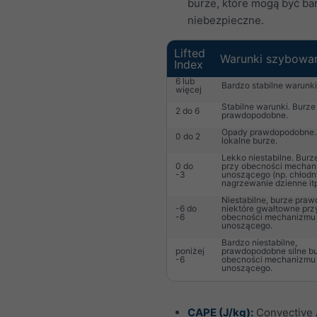
burze, które mogą być ba
niebezpieczne.
Lifted
Warunki szybowa
Index
6 lub
Bardzo stabilne warunki
więcej
Stabilne warunki. Burze
2 do 6
prawdopodobne.
Opady prawdopodobne.
0 do 2
lokalne burze.
Lekko niestabilne. Bur
0 do
przy obecności mecha
-3
unoszącego (np. chłodny
nagrzewanie dzienne itp
Niestabilne, burze pra
-6 do
niektóre gwałtowne prz
-6
obecności mechanizmu
unoszącego.
Bardzo niestabilne,
poniżej
prawdopodobne silne bu
-6
obecności mechanizmu
unoszącego.
CAPE (J/kg):
Convective 