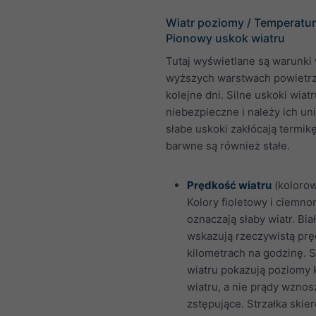
Wiatr poziomy / Temperatur
Pionowy uskok wiatru
Tutaj wyświetlane są warunki 
wyższych warstwach powietrz
kolejne dni. Silne uskoki wiatr
niebezpieczne i należy ich un
słabe uskoki zakłócają termikę
barwne są również stałe.
Prędkość wiatru
(kolorow
Kolory fioletowy i ciemno
oznaczają słaby wiatr. Biał
wskazują rzeczywistą pr
kilometrach na godzinę. S
wiatru pokazują poziomy 
wiatru, a nie prądy wznos
zstępujące. Strzałka ski