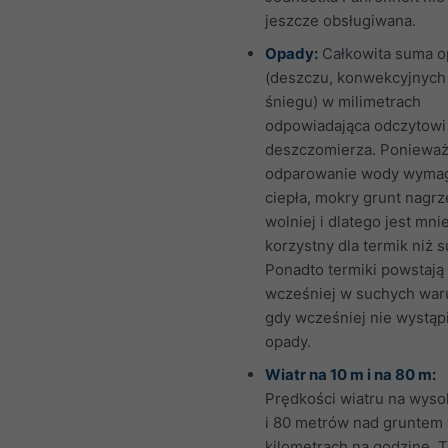
jeszcze obsługiwana.
Opady:
Całkowita suma 
(deszczu, konwekcyjnych 
śniegu) w milimetrach
odpowiadająca odczytowi
deszczomierza. Poniewa
odparowanie wody wyma
ciepła, mokry grunt nagrz
wolniej i dlatego jest mnie
korzystny dla termik niż s
Ponadto termiki powstają
wcześniej w suchych war
gdy wcześniej nie wystąpi
opady.
Wiatr na 10 m i na 80 m:
Prędkości wiatru na wyso
i 80 metrów nad gruntem
kilometrach na godzinę. T