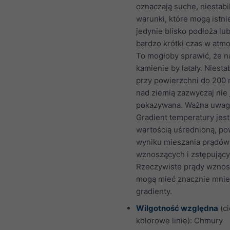
oznaczają suche, niestabi
warunki, które mogą istni
jedynie blisko podłoża lu
bardzo krótki czas w atmo
To mogłoby sprawić, że 
kamienie by latały. Niesta
przy powierzchni do 200
nad ziemią zazwyczaj nie 
pokazywana. Ważna uwag
Gradient temperatury jest
wartością uśrednioną, po
wyniku mieszania prądów
wznoszących i zstępujący
Rzeczywiste prądy wzno
mogą mieć znacznie mnie
gradienty.
Wilgotność względna
(ci
kolorowe linie): Chmury