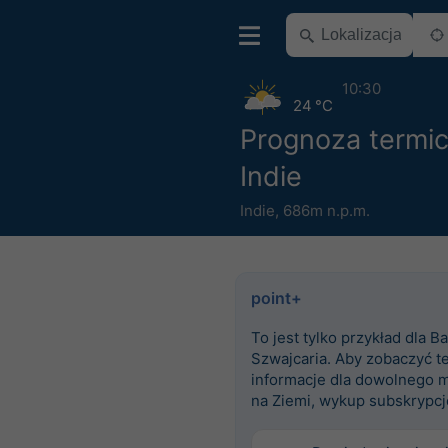
10:30
24 °C
Prognoza termi
Indie
Indie
,
686m n.p.m.
point+
To jest tylko przykład dla Ba
Szwajcaria. Aby zobaczyć t
informacje dla dowolnego m
na Ziemi, wykup subskrypcj