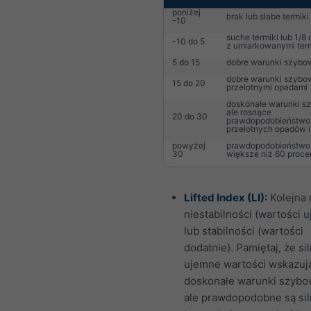
poniżej
brak lub słabe termiki
-10
suche termiki lub 1/
-10 do 5
z umiarkowanymi ter
5 do 15
dobre warunki szybo
dobre warunki szybo
15 do 20
przelotnymi opadami
doskonałe warunki s
ale rosnące
20 do 30
prawdopodobieństwo
przelotnych opadów i
powyżej
prawdopodobieństwo
30
większe niż 60 proce
Lifted Index (LI):
Kolejna 
niestabilności (wartości 
lub stabilności (wartości
dodatnie). Pamiętaj, że sil
ujemne wartości wskazuj
doskonałe warunki szybo
ale prawdopodobne są si