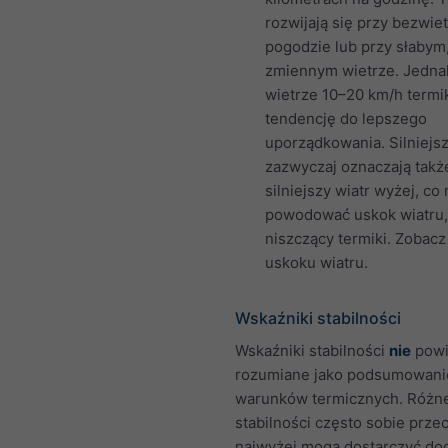
rozwijają się przy bezwie
pogodzie lub przy słabym
zmiennym wietrze. Jedna
wietrze 10–20 km/h termi
tendencję do lepszego
uporządkowania. Silniejsz
zazwyczaj oznaczają takż
silniejszy wiatr wyżej, co
powodować uskok wiatru,
niszczący termiki. Zobac
uskoku wiatru.
Wskaźniki stabilności
Wskaźniki stabilności
nie
powi
rozumiane jako podsumowani
warunków termicznych. Różne
stabilności często sobie przec
najwyżej mogą dostarczyć d