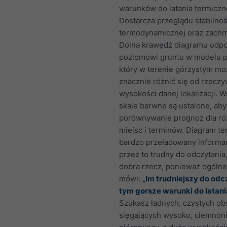
warunków do latania termiczn
Dostarcza przeglądu stabilnoś
termodynamicznej oraz zachm
Dolna krawędź diagramu odp
poziomowi gruntu w modelu p
który w terenie górzystym mo
znacznie różnić się od rzeczy
wysokości danej lokalizacji. W
skale barwne są ustalone, ab
porównywanie prognoz dla r
miejsc i terminów. Diagram t
bardzo przeładowany informac
przez to trudny do odczytania,
dobra rzecz, ponieważ ogólna
mówi:
„Im trudniejszy do odc
tym gorsze warunki do latani
Szukasz ładnych, czystych o
sięgających wysoko, ciemnon