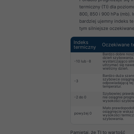
termiczny (TI) dla pozio
800, 850 i 900 hPa (mb). 
bardziej ujemny indeks te
tym silniejsze oczekiwane
Indeks
Oczekiwane t
termiczny
Bardzo dobre nosze
dzień szybowania.
-10 lub -8
wystarczająco siln
utrzymać się nawe
wietrzny dzień.
Bardzo duża szans
szybowce osiągn
-3
odpowiadającą tej
temperatur.
Szybowiec prawd
-2 do 0
nie osiągnie prog
wysokości szybow
Mało prawdopodo
osiągnięcie wskaz
powyżej 0
wysokości termicz
szybowania.
Pamiętaj, że TI to wartość