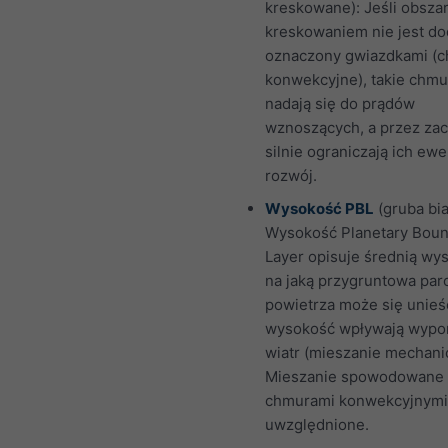
kreskowane): Jeśli obszar
kreskowaniem nie jest d
oznaczony gwiazdkami (
konwekcyjne), takie chmu
nadają się do prądów
wznoszących, a przez zac
silnie ograniczają ich ew
rozwój.
Wysokość PBL
(gruba biał
Wysokość Planetary Bou
Layer opisuje średnią wy
na jaką przygruntowa par
powietrza może się unieść
wysokość wpływają wypor
wiatr (mieszanie mechani
Mieszanie spowodowane
chmurami konwekcyjnymi 
uwzględnione.