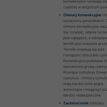
konwekcyjne rozwijają si
częściej w wilgotnym pow
Chmury konwekcyjne
(o
oznaczony gwiazdkami): 
chmury konwekcyjne zac
się rozwijać, latanie na t
jest najlepsze, a odnajdy
termik jest znacznie pros
Termiki znajdują się pod
rosnącymi chmurami cum
Konwekcyjna podstawa ch
zaznaczona grubą czarną l
Rosnące cumulusy (tower
cumulus) i chmury cumul
mają bardzo silne prądy
wznoszące i mogą być prz
bardzo niebezpieczne.
Zachmurzenie
(obszary