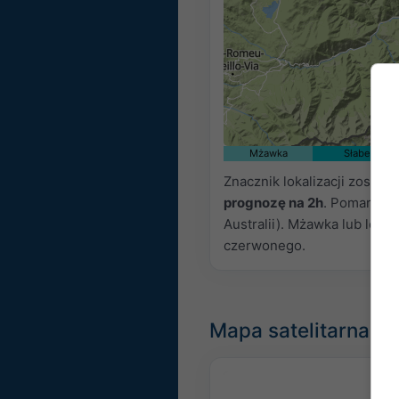
Mżawka
Słabe
Znacznik lokalizacji został
prognozę na 2h
. Pomarańc
Australii). Mżawka lub lekk
czerwonego.
Mapa satelitarna n