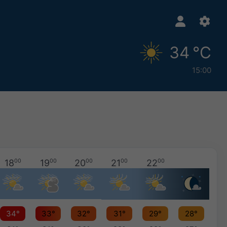
34 °C
15:00
18
00
19
00
20
00
21
00
22
00
34°
33°
32°
31°
29°
28°