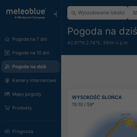
Pogoda na dziś
Pogoda na 7 dni
42.81°N 2.74°E,
391m n.p.m.
Pogoda na 10 dni
Pogoda na dziś
Kamery internetowe
Mapy pogody
WYSOKOŚĆ SŁOŃCA
15:10
/
59°
Produkty
Prognoza