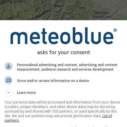
14:10
14:25
14:40
14:55
15:10
15:25
15:40
15:
Umiarkowany
Silne
Bardzo silne
Grad
asks for your consent
 umieszczony na 42.81°N 2.74°E. Ta animacja pokazuje
radar op
zowe krzyżyki oznaczają wyładowania atmosferyczne. Dane do
Personalised advertising and content, advertising and content
measurement, audience research and services development
i opad śniegu mogą być niewidoczne dla radaru.
Intensywność 
Store and/or access information on a device
Learn more
Your personal data will be processed and information from your device
a żywo
(cookies, unique identifiers, and other device data) may be stored by,
accessed by and shared with 750 partners, or used specifically by this
site. We and our partners may use precise geolocation data.
List of
partners.