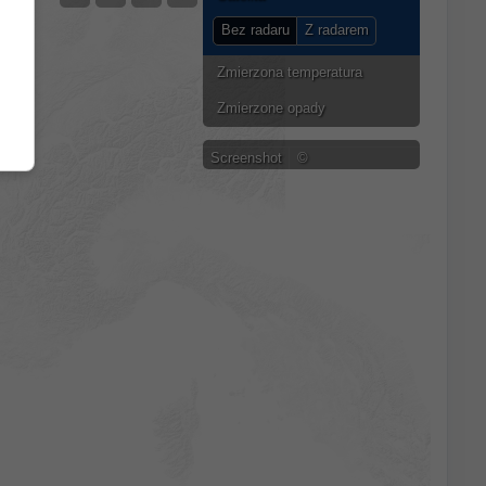
Bez radaru
Z radarem
Zmierzona temperatura
Zmierzone opady
Screenshot
©