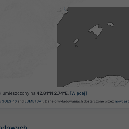
tał umieszczony na
42.81°N 2.74°E
.
[Więcej]
es GOES-16
and
EUMETSAT
. Dane o wyładowaniach dostarczone przez
nowcast
godowych