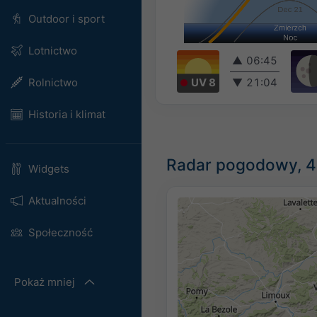
Outdoor i sport
Lotnictwo
▲
06:45
UV 8
▼
21:04
Rolnictwo
Historia i klimat
Radar pogodowy, 4
Widgets
Aktualności
Społeczność
Pokaż mniej