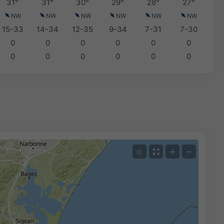
31°
31°
30°
29°
28°
27°
NW
NW
NW
NW
NW
NW
15-33
14-34
12-35
9-34
7-31
7-30
0
0
0
0
0
0
0
0
0
0
0
0
+
−
©