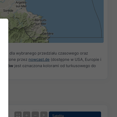
1h
3h
6h
9h
12h
18h
24h
55
16:10
16:25
16:40
16:55
adów
dla wybranego przedziału czasowego oraz
starczone przez
nowcast.de
(dostępne w USA, Europie i
opadów
jest oznaczona kolorami od turkusowego do
+
−
Satelita