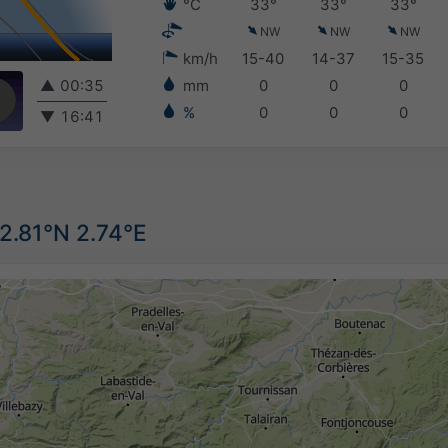
°C
33°
33°
33°
NW
NW
NW
km/h
15-40
14-37
15-35
▲
00:35
mm
0
0
0
%
0
0
0
▼
16:41
2.81°N 2.74°E