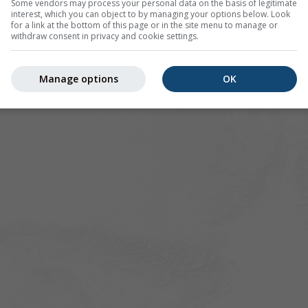
Some vendors may process your personal data on the basis of legitimate
interest, which you can object to by managing your options below. Look
for a link at the bottom of this page or in the site menu to manage or
withdraw consent in privacy and cookie settings.
Manage options
OK