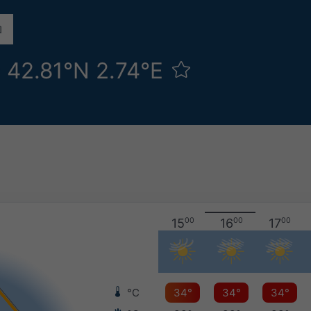
 42.81°N 2.74°E
15
00
16
00
17
00
°C
34°
34°
34°