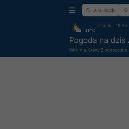
7 km/h
18:35
31 °C
Pogoda na dziś
Wirginia
,
Stany Zjednoczone