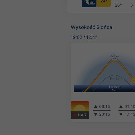
24°
28°
3-
Wysokość Słońca
19:02
/
12.4°
▲
06:15
▲
01:1
▼
20:15
▼
17:1
UV 7