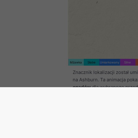
Mżawka
Słabe
Umiarkowany
Silne
Znacznik lokalizacji został u
na Ashburn. Ta animacja pok
opadów
dla wybranego przed
czasowego oraz
prognozę na
Pomarańczowe krzyżyki ozna
wyładowania atmosferyczne.
dostarczone przez
nowcast.d
(dostępne w USA, Europie i Aus
Mżawka lub lekki opad śnieg