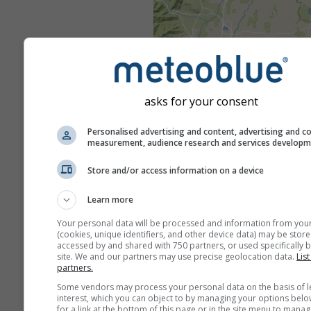
asks for your consent
Personalised advertising and content, advertising and c
measurement, audience research and services develop
Store and/or access information on a device
Learn more
Your personal data will be processed and information from you
(cookies, unique identifiers, and other device data) may be store
accessed by and shared with 750 partners, or used specifically b
site. We and our partners may use precise geolocation data.
List
partners.
Some vendors may process your personal data on the basis of l
interest, which you can object to by managing your options belo
for a link at the bottom of this page or in the site menu to manag