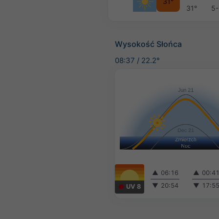
31°
31°
5-
Wysokość Słońca
08:37
/
22.2°
▲
06:16
▲
00:4
▼
20:54
▼
17:5
UV 8