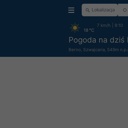
7 km/h
8:10
18 °C
Pogoda na dziś
Berno
,
Szwajcaria
,
549m n.p.